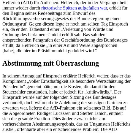
Helferich (AfD) für Aufsehen. Helferich, der in der Vergangenheit
immer wieder durch
rhetorische Spitzen aufgefallen war
, erhielt für
den Beginn seines Redebeitrags zum Entwurf des
Rückführungsverbesserungsgesetzs der Bundesregierung einen
Ordnungsruf. Gegen diesen legte er noch am selben Tag Einspruch
ein, da er den Tatbestand einer „Verletzung von Würde und
Ordnung des Parlaments“ nicht erfüllt sah. Bas sah den
entsprechenden Paragrafen der Geschäftsordnung des Bundestages
erfüllt, da Helferich sie „in einer Art und Weise angesprochen
[habe], die hier im Präsidium nicht geduldet wird.“
Abstimmung mit Überraschung
In seinem Antrag auf Einspruch erklärte Helferich weiter, dass er das
Kompliment „voller Ernsthaftigkeit als besondere Wertschätzung der
Präsidentin“ gemeint hätte, nur die Kosten, die damit für den
Steuerzahler entstünden, halte er jedoch für „kritikwürdig“. Der
Einspruch wurde auf der folgenden Sitzung des Bundestages
verhandelt, doch während die Ablehnung der sonstigen Parteien zu
erwarten war, lieferte die AfD-Fraktion ein seltsames Bild. Bis auf
die Abgeordneten Rüdiger Lucassen und Steffen Janich, enthielt
sich die gesamte Fraktion. Dies änderte zwar nichts am
vorhersehbaren Abstimmungsergebnis, das zu Ungunsten Helferichs
ausfiel, offenbarte aber ein entscheidendes Problem: Die AfD-