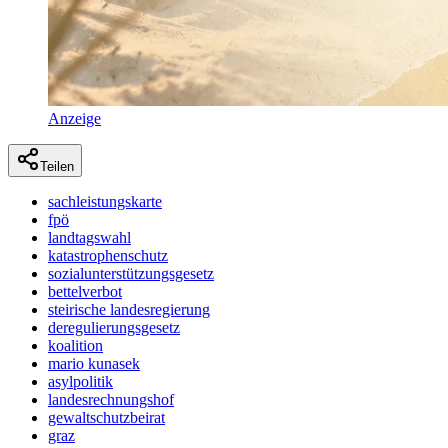
Anzeige
Teilen
sachleistungskarte
fpö
landtagswahl
katastrophenschutz
sozialunterstützungsgesetz
bettelverbot
steirische landesregierung
deregulierungsgesetz
koalition
mario kunasek
asylpolitik
landesrechnungshof
gewaltschutzbeirat
graz