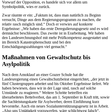
Vorwurf der Opposition, es handele sich vor allem um
Symbolpolitik, wies er zurück.
Zwar räumte er ein: „
Faktum ist, dass man natürlich zu Beginn
versucht, Dinge aus dem Regierungsprogramm zu machen, die
relativ rasch möglich sind.
“ Doch er verwies auf konkrete
Ergebnisse: „
Wir haben das erste Deregulierungsgesetz und es wird
demnächst beschlossen. Das zweite ist in Erarbeitung. Wir haben
den Landesrechnungshof mit mehr Prüfkompetenz ausgestattet und
im Bereich Katastrophenschutz und bei den
Entschädigungszahlungen viel gemacht.
“
Maßnahmen von Gewaltschutz bis
Asylpolitik
Nach dem Amoklauf an einer Grazer Schule hat die
Landesregierung einen Gewaltschutzbeirat eingerichtet,
„der jetzt in
fünf Clustergruppen arbeitet und bis Oktober Ergebnisse liefert. Wir
haben bewiesen, dass wir in der Lage sind, rasch auf solche
Umstände zu reagieren
.“ Weitere Schritte betreffen ein
überarbeitetes Bettelverbot, das am 1. September in Kraft tritt, sowie
die Sachleistungskarte für Asylwerber, deren Einführung kurz
bevorstehe. Auch ein neues Sozialunterstützungsgesetz ist in Arbeit.
„
Also uns Untätigkeit vorzuwerfen, wäre schlichtweg falsch“
,