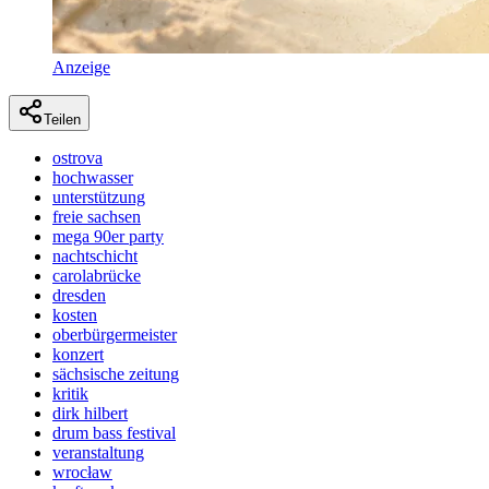
Anzeige
Teilen
ostrova
hochwasser
unterstützung
freie sachsen
mega 90er party
nachtschicht
carolabrücke
dresden
kosten
oberbürgermeister
konzert
sächsische zeitung
kritik
dirk hilbert
drum bass festival
veranstaltung
wrocław