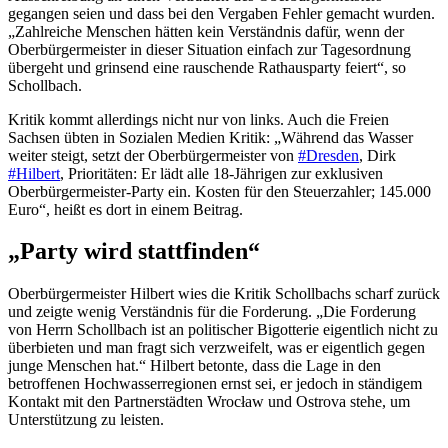
gegangen seien und dass bei den Vergaben Fehler gemacht wurden.
„Zahlreiche Menschen hätten kein Verständnis dafür, wenn der
Oberbürgermeister in dieser Situation einfach zur Tagesordnung
übergeht und grinsend eine rauschende Rathausparty feiert“, so
Schollbach.
Kritik kommt allerdings nicht nur von links. Auch die Freien
Sachsen übten in Sozialen Medien Kritik: „Während das Wasser
weiter steigt, setzt der Oberbürgermeister von
#Dresden
, Dirk
#Hilbert
, Prioritäten: Er lädt alle 18-Jährigen zur exklusiven
Oberbürgermeister-Party ein. Kosten für den Steuerzahler; 145.000
Euro“, heißt es dort in einem Beitrag.
„Party wird stattfinden“
Oberbürgermeister Hilbert wies die Kritik Schollbachs scharf zurück
und zeigte wenig Verständnis für die Forderung. „Die Forderung
von Herrn Schollbach ist an politischer Bigotterie eigentlich nicht zu
überbieten und man fragt sich verzweifelt, was er eigentlich gegen
junge Menschen hat.“ Hilbert betonte, dass die Lage in den
betroffenen Hochwasserregionen ernst sei, er jedoch in ständigem
Kontakt mit den Partnerstädten Wrocław und Ostrova stehe, um
Unterstützung zu leisten.