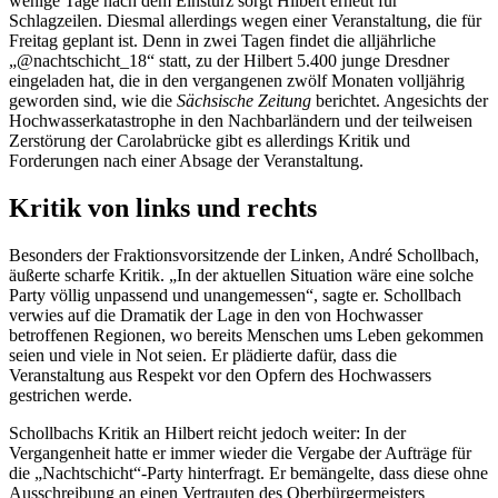
wenige Tage nach dem Einsturz sorgt Hilbert erneut für
Schlagzeilen. Diesmal allerdings wegen einer Veranstaltung, die für
Freitag geplant ist. Denn in zwei Tagen findet die alljährliche
„@nachtschicht_18“ statt, zu der Hilbert 5.400 junge Dresdner
eingeladen hat, die in den vergangenen zwölf Monaten volljährig
geworden sind, wie die
Sächsische Zeitung
berichtet. Angesichts der
Hochwasserkatastrophe in den Nachbarländern und der teilweisen
Zerstörung der Carolabrücke gibt es allerdings Kritik und
Forderungen nach einer Absage der Veranstaltung.
Kritik von links und rechts
Besonders der Fraktionsvorsitzende der Linken, André Schollbach,
äußerte scharfe Kritik. „In der aktuellen Situation wäre eine solche
Party völlig unpassend und unangemessen“, sagte er. Schollbach
verwies auf die Dramatik der Lage in den von Hochwasser
betroffenen Regionen, wo bereits Menschen ums Leben gekommen
seien und viele in Not seien. Er plädierte dafür, dass die
Veranstaltung aus Respekt vor den Opfern des Hochwassers
gestrichen werde.
Schollbachs Kritik an Hilbert reicht jedoch weiter: In der
Vergangenheit hatte er immer wieder die Vergabe der Aufträge für
die „Nachtschicht“-Party hinterfragt. Er bemängelte, dass diese ohne
Ausschreibung an einen Vertrauten des Oberbürgermeisters