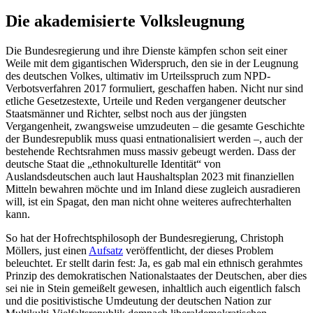
Die akademisierte Volksleugnung
Die Bundesregierung und ihre Dienste kämpfen schon seit einer
Weile mit dem gigantischen Widerspruch, den sie in der Leugnung
des deutschen Volkes, ultimativ im Urteilsspruch zum NPD-
Verbotsverfahren 2017 formuliert, geschaffen haben. Nicht nur sind
etliche Gesetzestexte, Urteile und Reden vergangener deutscher
Staatsmänner und Richter, selbst noch aus der jüngsten
Vergangenheit, zwangsweise umzudeuten – die gesamte Geschichte
der Bundesrepublik muss quasi entnationalisiert werden –, auch der
bestehende Rechtsrahmen muss massiv gebeugt werden. Dass der
deutsche Staat die „ethnokulturelle Identität“ von
Auslandsdeutschen auch laut Haushaltsplan 2023 mit finanziellen
Mitteln bewahren möchte und im Inland diese zugleich ausradieren
will, ist ein Spagat, den man nicht ohne weiteres aufrechterhalten
kann.
So hat der Hofrechtsphilosoph der Bundesregierung, Christoph
Möllers, just einen
Aufsatz
veröffentlicht, der dieses Problem
beleuchtet. Er stellt darin fest: Ja, es gab mal ein ethnisch gerahmtes
Prinzip des demokratischen Nationalstaates der Deutschen, aber dies
sei nie in Stein gemeißelt gewesen, inhaltlich auch eigentlich falsch
und die positivistische Umdeutung der deutschen Nation zur