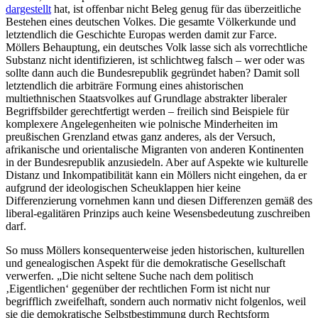
dargestellt
hat, ist offenbar nicht Beleg genug für das überzeitliche
Bestehen eines deutschen Volkes. Die gesamte Völkerkunde und
letztendlich die Geschichte Europas werden damit zur Farce.
Möllers Behauptung, ein deutsches Volk lasse sich als vorrechtliche
Substanz nicht identifizieren, ist schlichtweg falsch – wer oder was
sollte dann auch die Bundesrepublik gegründet haben? Damit soll
letztendlich die arbiträre Formung eines ahistorischen
multiethnischen Staatsvolkes auf Grundlage abstrakter liberaler
Begriffsbilder gerechtfertigt werden – freilich sind Beispiele für
komplexere Angelegenheiten wie polnische Minderheiten im
preußischen Grenzland etwas ganz anderes, als der Versuch,
afrikanische und orientalische Migranten von anderen Kontinenten
in der Bundesrepublik anzusiedeln. Aber auf Aspekte wie kulturelle
Distanz und Inkompatibilität kann ein Möllers nicht eingehen, da er
aufgrund der ideologischen Scheuklappen hier keine
Differenzierung vornehmen kann und diesen Differenzen gemäß des
liberal-egalitären Prinzips auch keine Wesensbedeutung zuschreiben
darf.
So muss Möllers konsequenterweise jeden historischen, kulturellen
und genealogischen Aspekt für die demokratische Gesellschaft
verwerfen. „Die nicht seltene Suche nach dem politisch
‚Eigentlichen‘ gegenüber der rechtlichen Form ist nicht nur
begrifflich zweifelhaft, sondern auch normativ nicht folgenlos, weil
sie die demokratische Selbstbestimmung durch Rechtsform