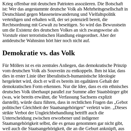
Krieg offenbar mit deutschen Patrioten assoziieren. Die Botschaft
ist: Wer das angestammte deutsche Volk als Mehrheitsgesellschaft in
Deutschland gegen Masseneinwanderung und Vielfaltspolitik
verteidigen und erhalten will, der sei potenziell bereit, die
Rechtsordnung mit Gewalt zu beseitigen. So wird das Bewusstsein
um die Existenz des deutschen Volkes an sich zwangsweise als
Vorstufe einer terroristischen Handlung eingeordnet. Aber der
antideutsche Wahnsinn hört hier noch nicht auf.
Demokratie vs. das Volk
Für Möllers ist es ein zentrales Anliegen, das demokratische Prinzip
vom deutschen Volk als Souverän zu entkoppeln. Ihm ist klar, dass
dies in erster Linie über liberalistisch-humanistische Ideologie
hergeleitet wird, doch er will es bereits im egalitären Gehalt der
demokratischen Form erkennen. Nur die Idee, dass es ein ethnisches
deutsches Volk überhaupt parallel zur Summe aller Staatsbürger gibt
(was, wie bereits erwähnt, die Verfassung Sachsens explizit
darstellt), würde dazu führen, dass in rechtlichen Fragen das „Gebot
politischer Gleichheit der Staatsangehörigen“ verletzt wäre. „Dieses
strikte Verbot der Ungleichbehandlung betrifft auch die
Unterscheidung zwischen erworbener und indigener
Staatsangehörigkeit selbst, die es genau genommen gar nicht gibt,
weil auch die Staatsangehörigkeit, die an die Geburt anknüpft, aus