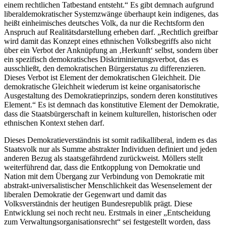
einem rechtlichen Tatbestand entsteht.“ Es gibt demnach aufgrund
liberaldemokratischer Systemzwänge überhaupt kein indigenes, das
heißt einheimisches deutsches Volk, da nur die Rechtsform den
Anspruch auf Realitätsdarstellung erheben darf. „Rechtlich greifbar
wird damit das Konzept eines ethnischen Volksbegriffs also nicht
über ein Verbot der Anknüpfung an ‚Herkunft‘ selbst, sondern über
ein spezifisch demokratisches Diskriminierungsverbot, das es
ausschließt, den demokratischen Bürgerstatus zu differenzieren.
Dieses Verbot ist Element der demokratischen Gleichheit. Die
demokratische Gleichheit wiederum ist keine organisatorische
Ausgestaltung des Demokratieprinzips, sondern deren konstitutives
Element.“ Es ist demnach das konstitutive Element der Demokratie,
dass die Staatsbürgerschaft in keinem kulturellen, historischen oder
ethnischen Kontext stehen darf.
Dieses Demokratieverständnis ist somit radikalliberal, indem es das
Staatsvolk nur als Summe abstrakter Individuen definiert und jeden
anderen Bezug als staatsgefährdend zurückweist. Möllers stellt
weiterführend dar, dass die Entkopplung von Demokratie und
Nation mit dem Übergang zur Verbindung von Demokratie mit
abstrakt-universalistischer Menschlichkeit das Wesenselement der
liberalen Demokratie der Gegenwart und damit das
Volksverständnis der heutigen Bundesrepublik prägt. Diese
Entwicklung sei noch recht neu. Erstmals in einer „Entscheidung
zum Verwaltungsorganisationsrecht“ sei festgestellt worden, dass