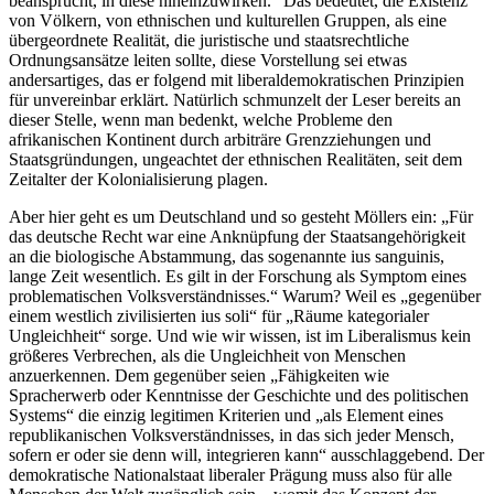
beansprucht, in diese hineinzuwirken.“ Das bedeutet, die Existenz
von Völkern, von ethnischen und kulturellen Gruppen, als eine
übergeordnete Realität, die juristische und staatsrechtliche
Ordnungsansätze leiten sollte, diese Vorstellung sei etwas
andersartiges, das er folgend mit liberaldemokratischen Prinzipien
für unvereinbar erklärt. Natürlich schmunzelt der Leser bereits an
dieser Stelle, wenn man bedenkt, welche Probleme den
afrikanischen Kontinent durch arbiträre Grenzziehungen und
Staatsgründungen, ungeachtet der ethnischen Realitäten, seit dem
Zeitalter der Kolonialisierung plagen.
Aber hier geht es um Deutschland und so gesteht Möllers ein: „Für
das deutsche Recht war eine Anknüpfung der Staatsangehörigkeit
an die biologische Abstammung, das sogenannte ius sanguinis,
lange Zeit wesentlich. Es gilt in der Forschung als Symptom eines
problematischen Volksverständnisses.“ Warum? Weil es „gegenüber
einem westlich zivilisierten ius soli“ für „Räume kategorialer
Ungleichheit“ sorge. Und wie wir wissen, ist im Liberalismus kein
größeres Verbrechen, als die Ungleichheit von Menschen
anzuerkennen. Dem gegenüber seien „Fähigkeiten wie
Spracherwerb oder Kenntnisse der Geschichte und des politischen
Systems“ die einzig legitimen Kriterien und „als Element eines
republikanischen Volksverständnisses, in das sich jeder Mensch,
sofern er oder sie denn will, integrieren kann“ ausschlaggebend. Der
demokratische Nationalstaat liberaler Prägung muss also für alle