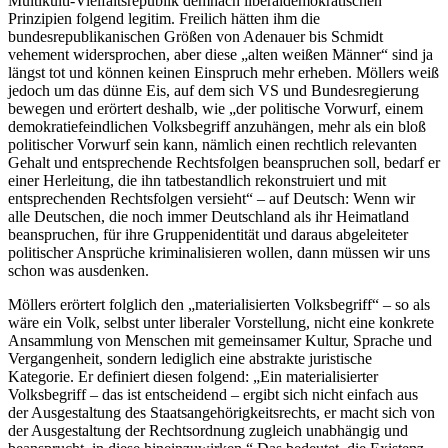
Multikulti-Vielfaltsrepublik demnach liberaldemokratischen
Prinzipien folgend legitim. Freilich hätten ihm die
bundesrepublikanischen Größen von Adenauer bis Schmidt
vehement widersprochen, aber diese „alten weißen Männer“ sind ja
längst tot und können keinen Einspruch mehr erheben. Möllers weiß
jedoch um das dünne Eis, auf dem sich VS und Bundesregierung
bewegen und erörtert deshalb, wie „der politische Vorwurf, einem
demokratiefeindlichen Volksbegriff anzuhängen, mehr als ein bloß
politischer Vorwurf sein kann, nämlich einen rechtlich relevanten
Gehalt und entsprechende Rechtsfolgen beanspruchen soll, bedarf er
einer Herleitung, die ihn tatbestandlich rekonstruiert und mit
entsprechenden Rechtsfolgen versieht“ – auf Deutsch: Wenn wir
alle Deutschen, die noch immer Deutschland als ihr Heimatland
beanspruchen, für ihre Gruppenidentität und daraus abgeleiteter
politischer Ansprüche kriminalisieren wollen, dann müssen wir uns
schon was ausdenken.
Möllers erörtert folglich den „materialisierten Volksbegriff“ – so als
wäre ein Volk, selbst unter liberaler Vorstellung, nicht eine konkrete
Ansammlung von Menschen mit gemeinsamer Kultur, Sprache und
Vergangenheit, sondern lediglich eine abstrakte juristische
Kategorie. Er definiert diesen folgend: „Ein materialisierter
Volksbegriff – das ist entscheidend – ergibt sich nicht einfach aus
der Ausgestaltung des Staatsangehörigkeitsrechts, er macht sich von
der Ausgestaltung der Rechtsordnung zugleich unabhängig und