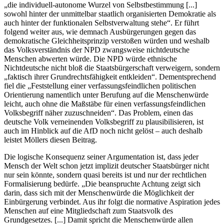
„die individuell-autonome Wurzel von Selbstbestimmung [...]
sowohl hinter der unmittelbar staatlich organisierten Demokratie als
auch hinter der funktionalen Selbstverwaltung stehe“. Er führt
folgend weiter aus, wie demnach Ausbürgerungen gegen das
demokratische Gleichheitsprinzip verstoßen würden und weshalb
das Volksverständnis der NPD zwangsweise nichtdeutsche
Menschen abwerten würde. Die NPD würde ethnische
Nichtdeutsche nicht bloß die Staatsbürgerschaft verweigern, sondern
„faktisch ihrer Grundrechtsfähigkeit entkleiden“. Dementsprechend
fiel die „Feststellung einer verfassungsfeindlichen politischen
Orientierung namentlich unter Berufung auf die Menschenwürde
leicht, auch ohne die Maßstäbe für einen verfassungsfeindlichen
Volksbegriff näher zuzuschneiden“. Das Problem, einen das
deutsche Volk verneinenden Volksbegriff zu plausibilisieren, ist
auch im Hinblick auf die AfD noch nicht gelöst – auch deshalb
leistet Möllers diesen Beitrag.
Die logische Konsequenz seiner Argumentation ist, dass jeder
Mensch der Welt schon jetzt implizit deutscher Staatsbürger nicht
nur sein könnte, sondern quasi bereits ist und nur der rechtlichen
Formalisierung bedürfe. „Die beanspruchte Achtung zeigt sich
darin, dass sich mit der Menschenwürde die Möglichkeit der
Einbürgerung verbindet. Aus ihr folgt die normative Aspiration jedes
Menschen auf eine Mitgliedschaft zum Staatsvolk des
Grundgesetzes. [...] Damit spricht die Menschenwürde allen