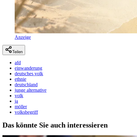
Anzeige
Teilen
afd
einwanderung
deutsches volk
ethnie
deutschland
junge alternative
volk
ja
möller
volksbegriff
Das könnte Sie auch interessieren