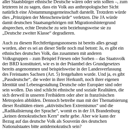
aller Staatsbürger ethnische Deutsche wären oder sein sollten –, zum
letzteren ist zu sagen, dass ein Volk aus anthropologischer Sicht
natürlich eine Abstammungsgemeinschaft darstellt. Trotzdem würde
dies „Prinzipien der Menschenwürde“ verletzen. Die JA würde
damit deutschen Staatsangehörigen mit Migrationshintergrund
absprechen, echte Deutsche zu sein beziehungsweise sie zu
„Deutsche zweiter Klasse“ degradieren.
Auch zu diesem Rechtfertigungsnonsens ist bereits alles gesagt
worden, aber es sei an dieser Stelle noch mal betont: Ja, es gibt ein
ethnisches deutsches Volk, das zusammen mit anderen
Volksgruppen – zum Beispiel Friesen oder Sorben – das Staatsvolk
der BRD konstituiert, wie es in der Präambel des Grundgesetzes
bereits angenommen und beispielsweise in der Landesverfassung
des Freistaates Sachsen (Art. 5) festgehalten wurde. Und ja, es gibt
„Passdeutsche“, die weder in ihrer Herkunft, noch ihrer eigenen
Identität und Lebensgestaltung Deutsche oder Europäer sind oder
sein wollen. Das sind schlicht ethnische und soziale Realitäten, die
sich derweil in unseren Freibädern oder aber in französischen
Metropolen abbilden. Dennoch betreibe man mit der Thematisierung
dieser Realitäten einen „aktivistischen Extremismus“ und die
„Radikalisierung der Sprache“, womit es in der JA Brandenburg
„keinen demokratischen Kern“ mehr gebe. Aber wie kann der
Bezug auf das deutsche Volk als Souverän des deutschen
Nationalstaates bitte antidemokratisch sein?