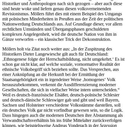
Historiker und Anthropologen nach sich gezogen – aber auch diese
sind heute woke und liefern genau diesen volksverneinenden
Revisionismus. Möllers führt dies mit einem Beispiel des Umgangs
mit polnischen Minderheiten in Preußen aus der Zeit der politischen
Nationwerdung Deutschlands aus. Auf Grundlage dieser, vor allem
rechtlichen Umständen und Übergangsphasen geschuldeten
komplexen Angelegenheit, wird die deutsche Nation von ihm in
Gänze verworfen – ein klassischer Trick der Dekonstruktion.
Möllers holt via Zitat noch weiter aus: „In der Zuspitzung des
Historikers Dieter Langewiesche gilt auch für Deutschland:
‚Ethnogenese folgte der Herrschaftsbildung, nicht umgekehrt.‘ Es ist
schon gar nicht klar, auf welche soziale, vornormative Realität der
ethnische Volksbegriff sich beziehen sollte. Das Versprechen, aus
einer Anknüpfung an die Herkunft bei der Ermittlung der
Staatsangehörigkeit ein in irgendeiner Weise ‚homogenes‘ Volk
herauszubekommen, verkennt die Ausdifferenzierung moderner
Gesellschaften, die sich in vielfacher Weise intern unterscheiden.“
Weil es deutsch-französische Elsäßer, deutsch-polnische Schlesier
und deutsch-dänische Schleswiger gab und gibt und weil Bayern,
Sachsen und Holsteiner verschiedene Volksstämme darstellen, soll
ein deutsches Volk gar nicht vorfindbar gewesen sein, so die Logik.
Dass hingegen auch die modernen Deutschen ihre Abstammung als
Verwandtschaftsverhältnis bis ins frühe Mittelalter zurückverfolgen
können, wie beispielsweise Andreas Vonderach in der
Sezession