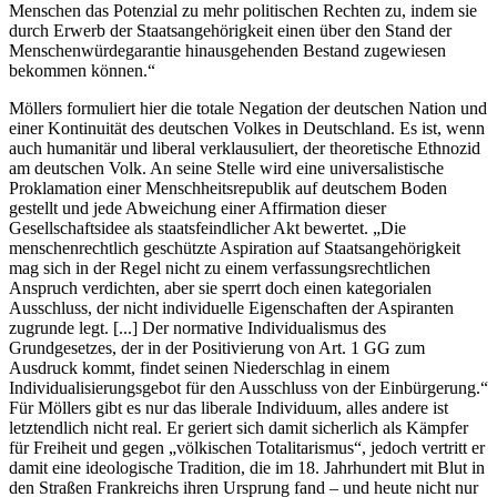
Menschen das Potenzial zu mehr politischen Rechten zu, indem sie
durch Erwerb der Staatsangehörigkeit einen über den Stand der
Menschenwürdegarantie hinausgehenden Bestand zugewiesen
bekommen können.“
Möllers formuliert hier die totale Negation der deutschen Nation und
einer Kontinuität des deutschen Volkes in Deutschland. Es ist, wenn
auch humanitär und liberal verklausuliert, der theoretische Ethnozid
am deutschen Volk. An seine Stelle wird eine universalistische
Proklamation einer Menschheitsrepublik auf deutschem Boden
gestellt und jede Abweichung einer Affirmation dieser
Gesellschaftsidee als staatsfeindlicher Akt bewertet. „Die
menschenrechtlich geschützte Aspiration auf Staatsangehörigkeit
mag sich in der Regel nicht zu einem verfassungsrechtlichen
Anspruch verdichten, aber sie sperrt doch einen kategorialen
Ausschluss, der nicht individuelle Eigenschaften der Aspiranten
zugrunde legt. [...] Der normative Individualismus des
Grundgesetzes, der in der Positivierung von Art. 1 GG zum
Ausdruck kommt, findet seinen Niederschlag in einem
Individualisierungsgebot für den Ausschluss von der Einbürgerung.“
Für Möllers gibt es nur das liberale Individuum, alles andere ist
letztendlich nicht real. Er geriert sich damit sicherlich als Kämpfer
für Freiheit und gegen „völkischen Totalitarismus“, jedoch vertritt er
damit eine ideologische Tradition, die im 18. Jahrhundert mit Blut in
den Straßen Frankreichs ihren Ursprung fand – und heute nicht nur