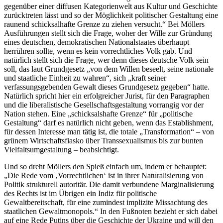
gegenüber einer diffusen Kategorienwelt aus Kultur und Geschichte
zurücktreten lässt und so der Möglichkeit politischer Gestaltung eine
raunend schicksalhafte Grenze zu ziehen versucht.“ Bei Möllers
Ausführungen stellt sich die Frage, woher der Wille zur Gründung
eines deutschen, demokratischen Nationalstaates überhaupt
herrühren sollte, wenn es kein vorrechtliches Volk gab. Und
natürlich stellt sich die Frage, wer denn dieses deutsche Volk sein
soll, das laut Grundgesetz „von dem Willen beseelt, seine nationale
und staatliche Einheit zu wahren“, sich „kraft seiner
verfassungsgebenden Gewalt dieses Grundgesetz gegeben“ hatte.
Natürlich spricht hier ein erfolgreicher Jurist, für den Paragraphen
und die liberalistische Gesellschaftsgestaltung vorrangig vor der
Nation stehen. Eine „schicksalshafte Grenze“ für „politische
Gestaltung“ darf es natürlich nicht geben, wenn das Establishment,
für dessen Interesse man tätig ist, die totale „Transformation“ – von
grünem Wirtschaftsfiasko über Transsexualismus bis zur bunten
Vielfaltsumgestaltung – beabsichtigt.
Und so dreht Möllers den Spieß einfach um, indem er behauptet:
„Die Rede vom ‚Vorrechtlichen‘ ist in ihrer Naturalisierung von
Politik strukturell autoritär. Die damit verbundene Marginalisierung
des Rechts ist im Übrigen ein Indiz für politische
Gewaltbereitschaft, für eine zumindest implizite Missachtung des
staatlichen Gewaltmonopols.“ In den Fußnoten bezieht er sich dabei
auf eine Rede Putins über die Geschichte der Ukraine und will den