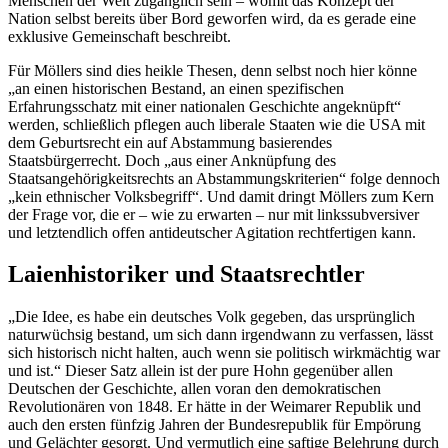
Menschen der Welt zugänglich sein – womit das Konzept der
Nation selbst bereits über Bord geworfen wird, da es gerade eine
exklusive Gemeinschaft beschreibt.
Für Möllers sind dies heikle Thesen, denn selbst noch hier könne
„an einen historischen Bestand, an einen spezifischen
Erfahrungsschatz mit einer nationalen Geschichte angeknüpft“
werden, schließlich pflegen auch liberale Staaten wie die USA mit
dem Geburtsrecht ein auf Abstammung basierendes
Staatsbürgerrecht. Doch „aus einer Anknüpfung des
Staatsangehörigkeitsrechts an Abstammungskriterien“ folge dennoch
„kein ethnischer Volksbegriff“. Und damit dringt Möllers zum Kern
der Frage vor, die er – wie zu erwarten – nur mit linkssubversiver
und letztendlich offen antideutscher Agitation rechtfertigen kann.
Laienhistoriker und Staatsrechtler
„Die Idee, es habe ein deutsches Volk gegeben, das ursprünglich
naturwüchsig bestand, um sich dann irgendwann zu verfassen, lässt
sich historisch nicht halten, auch wenn sie politisch wirkmächtig war
und ist.“ Dieser Satz allein ist der pure Hohn gegenüber allen
Deutschen der Geschichte, allen voran den demokratischen
Revolutionären von 1848. Er hätte in der Weimarer Republik und
auch den ersten fünfzig Jahren der Bundesrepublik für Empörung
und Gelächter gesorgt. Und vermutlich eine saftige Belehrung durch