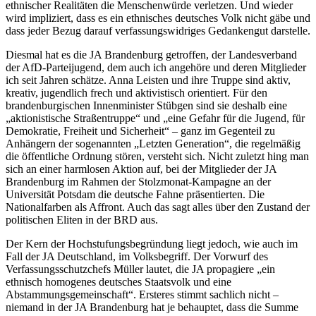
ethnischer Realitäten die Menschenwürde verletzen. Und wieder
wird impliziert, dass es ein ethnisches deutsches Volk nicht gäbe und
dass jeder Bezug darauf verfassungswidriges Gedankengut darstelle.
Diesmal hat es die JA Brandenburg getroffen, der Landesverband
der AfD-Parteijugend, dem auch ich angehöre und deren Mitglieder
ich seit Jahren schätze. Anna Leisten und ihre Truppe sind aktiv,
kreativ, jugendlich frech und aktivistisch orientiert. Für den
brandenburgischen Innenminister Stübgen sind sie deshalb eine
„aktionistische Straßentruppe“ und „eine Gefahr für die Jugend, für
Demokratie, Freiheit und Sicherheit“ – ganz im Gegenteil zu
Anhängern der sogenannten „Letzten Generation“, die regelmäßig
die öffentliche Ordnung stören, versteht sich. Nicht zuletzt hing man
sich an einer harmlosen Aktion auf, bei der Mitglieder der JA
Brandenburg im Rahmen der Stolzmonat-Kampagne an der
Universität Potsdam die deutsche Fahne präsentierten. Die
Nationalfarben als Affront. Auch das sagt alles über den Zustand der
politischen Eliten in der BRD aus.
Der Kern der Hochstufungsbegründung liegt jedoch, wie auch im
Fall der JA Deutschland, im Volksbegriff. Der Vorwurf des
Verfassungsschutzchefs Müller lautet, die JA propagiere „ein
ethnisch homogenes deutsches Staatsvolk und eine
Abstammungsgemeinschaft“. Ersteres stimmt sachlich nicht –
niemand in der JA Brandenburg hat je behauptet, dass die Summe