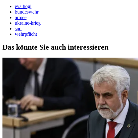
eva högl
bundeswehr
armee
ukraine-krieg
spd
wehrpflicht
Das könnte Sie auch interessieren