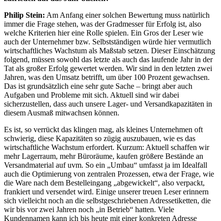
Philip Stein:
Am Anfang einer solchen Bewertung muss natürlich
immer die Frage stehen, was der Gradmesser für Erfolg ist, also
welche Kriterien hier eine Rolle spielen. Ein Gros der Leser wie
auch der Unternehmer bzw. Selbstständigen würde hier vermutlich
wirtschaftliches Wachstum als Maßstab setzen. Dieser Einschätzung
folgend, müssen sowohl das letzte als auch das laufende Jahr in der
Tat als großer Erfolg gewertet werden. Wir sind in den letzten zwei
Jahren, was den Umsatz betrifft, um über 100 Prozent gewachsen.
Das ist grundsätzlich eine sehr gute Sache – bringt aber auch
Aufgaben und Probleme mit sich. Aktuell sind wir dabei
sicherzustellen, dass auch unsere Lager- und Versandkapazitäten in
diesem Ausmaß mitwachsen können.
Es ist, so verrückt das klingen mag, als kleines Unternehmen oft
schwierig, diese Kapazitäten so zügig auszubauen, wie es das
wirtschaftliche Wachstum erfordert. Kurzum: Aktuell schaffen wir
mehr Lagerraum, mehr Büroräume, kaufen größere Bestände an
Versandmaterial auf uvm. So ein „Umbau“ umfasst ja im Idealfall
auch die Optimierung von zentralen Prozessen, etwa der Frage, wie
die Ware nach dem Bestelleingang „abgewickelt“, also verpackt,
frankiert und versendet wird. Einige unserer treuen Leser erinnern
sich vielleicht noch an die selbstgeschriebenen Adressetiketten, die
wir bis vor zwei Jahren noch „in Betrieb“ hatten. Viele
Kundennamen kann ich bis heute mit einer konkreten Adresse