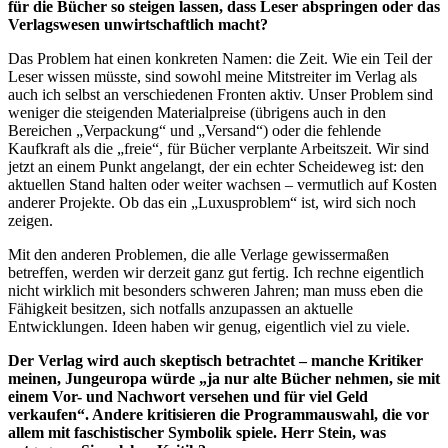
für die Bücher so steigen lassen, dass Leser abspringen oder das
Verlagswesen unwirtschaftlich macht?
Das Problem hat einen konkreten Namen: die Zeit. Wie ein Teil der
Leser wissen müsste, sind sowohl meine Mitstreiter im Verlag als
auch ich selbst an verschiedenen Fronten aktiv. Unser Problem sind
weniger die steigenden Materialpreise (übrigens auch in den
Bereichen „Verpackung“ und „Versand“) oder die fehlende
Kaufkraft als die „freie“, für Bücher verplante Arbeitszeit. Wir sind
jetzt an einem Punkt angelangt, der ein echter Scheideweg ist: den
aktuellen Stand halten oder weiter wachsen – vermutlich auf Kosten
anderer Projekte. Ob das ein „Luxusproblem“ ist, wird sich noch
zeigen.
Mit den anderen Problemen, die alle Verlage gewissermaßen
betreffen, werden wir derzeit ganz gut fertig. Ich rechne eigentlich
nicht wirklich mit besonders schweren Jahren; man muss eben die
Fähigkeit besitzen, sich notfalls anzupassen an aktuelle
Entwicklungen. Ideen haben wir genug, eigentlich viel zu viele.
Der Verlag wird auch skeptisch betrachtet – manche Kritiker
meinen, Jungeuropa würde „ja nur alte Bücher nehmen, sie mit
einem Vor- und Nachwort versehen und für viel Geld
verkaufen“. Andere kritisieren die Programmauswahl, die vor
allem mit faschistischer Symbolik spiele. Herr Stein, was