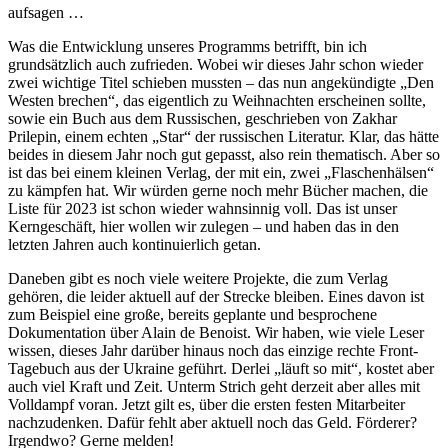
aufsagen …
Was die Entwicklung unseres Programms betrifft, bin ich
grundsätzlich auch zufrieden. Wobei wir dieses Jahr schon wieder
zwei wichtige Titel schieben mussten – das nun angekündigte „Den
Westen brechen“, das eigentlich zu Weihnachten erscheinen sollte,
sowie ein Buch aus dem Russischen, geschrieben von Zakhar
Prilepin, einem echten „Star“ der russischen Literatur. Klar, das hätte
beides in diesem Jahr noch gut gepasst, also rein thematisch. Aber so
ist das bei einem kleinen Verlag, der mit ein, zwei „Flaschenhälsen“
zu kämpfen hat. Wir würden gerne noch mehr Bücher machen, die
Liste für 2023 ist schon wieder wahnsinnig voll. Das ist unser
Kerngeschäft, hier wollen wir zulegen – und haben das in den
letzten Jahren auch kontinuierlich getan.
Daneben gibt es noch viele weitere Projekte, die zum Verlag
gehören, die leider aktuell auf der Strecke bleiben. Eines davon ist
zum Beispiel eine große, bereits geplante und besprochene
Dokumentation über Alain de Benoist. Wir haben, wie viele Leser
wissen, dieses Jahr darüber hinaus noch das einzige rechte Front-
Tagebuch aus der Ukraine geführt. Derlei „läuft so mit“, kostet aber
auch viel Kraft und Zeit. Unterm Strich geht derzeit aber alles mit
Volldampf voran. Jetzt gilt es, über die ersten festen Mitarbeiter
nachzudenken. Dafür fehlt aber aktuell noch das Geld. Förderer?
Irgendwo? Gerne melden!