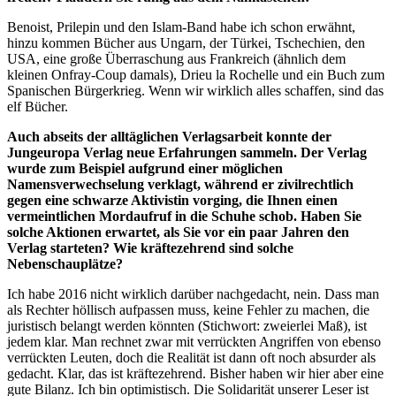
Benoist, Prilepin und den Islam-Band habe ich schon erwähnt,
hinzu kommen Bücher aus Ungarn, der Türkei, Tschechien, den
USA, eine große Überraschung aus Frankreich (ähnlich dem
kleinen Onfray-Coup damals), Drieu la Rochelle und ein Buch zum
Spanischen Bürgerkrieg. Wenn wir wirklich alles schaffen, sind das
elf Bücher.
Auch abseits der alltäglichen Verlagsarbeit konnte der
Jungeuropa Verlag neue Erfahrungen sammeln. Der Verlag
wurde zum Beispiel aufgrund einer möglichen
Namensverwechselung verklagt, während er zivilrechtlich
gegen eine schwarze Aktivistin vorging, die Ihnen einen
vermeintlichen Mordaufruf in die Schuhe schob. Haben Sie
solche Aktionen erwartet, als Sie vor ein paar Jahren den
Verlag starteten? Wie kräftezehrend sind solche
Nebenschauplätze?
Ich habe 2016 nicht wirklich darüber nachgedacht, nein. Dass man
als Rechter höllisch aufpassen muss, keine Fehler zu machen, die
juristisch belangt werden könnten (Stichwort: zweierlei Maß), ist
jedem klar. Man rechnet zwar mit verrückten Angriffen von ebenso
verrückten Leuten, doch die Realität ist dann oft noch absurder als
gedacht. Klar, das ist kräftezehrend. Bisher haben wir hier aber eine
gute Bilanz. Ich bin optimistisch. Die Solidarität unserer Leser ist