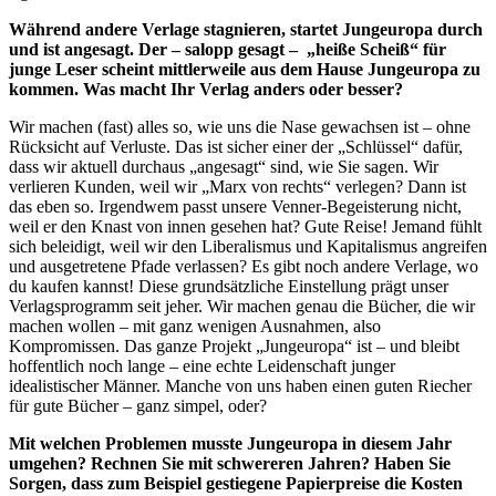
Während andere Verlage stagnieren, startet Jungeuropa durch
und ist angesagt. Der – salopp gesagt – „heiße Scheiß“ für
junge Leser scheint mittlerweile aus dem Hause Jungeuropa zu
kommen. Was macht Ihr Verlag anders oder besser?
Wir machen (fast) alles so, wie uns die Nase gewachsen ist – ohne
Rücksicht auf Verluste. Das ist sicher einer der „Schlüssel“ dafür,
dass wir aktuell durchaus „angesagt“ sind, wie Sie sagen. Wir
verlieren Kunden, weil wir „Marx von rechts“ verlegen? Dann ist
das eben so. Irgendwem passt unsere Venner-Begeisterung nicht,
weil er den Knast von innen gesehen hat? Gute Reise! Jemand fühlt
sich beleidigt, weil wir den Liberalismus und Kapitalismus angreifen
und ausgetretene Pfade verlassen? Es gibt noch andere Verlage, wo
du kaufen kannst! Diese grundsätzliche Einstellung prägt unser
Verlagsprogramm seit jeher. Wir machen genau die Bücher, die wir
machen wollen – mit ganz wenigen Ausnahmen, also
Kompromissen. Das ganze Projekt „Jungeuropa“ ist – und bleibt
hoffentlich noch lange – eine echte Leidenschaft junger
idealistischer Männer. Manche von uns haben einen guten Riecher
für gute Bücher – ganz simpel, oder?
Mit welchen Problemen musste Jungeuropa in diesem Jahr
umgehen? Rechnen Sie mit schwereren Jahren? Haben Sie
Sorgen, dass zum Beispiel gestiegene Papierpreise die Kosten