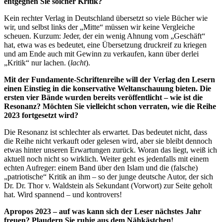
entgegnen Sie solcher Kritik?
Kein rechter Verlag in Deutschland übersetzt so viele Bücher wie
wir, und selbst links der „Mitte“ müssen wir keine Vergleiche
scheuen. Kurzum: Jeder, der ein wenig Ahnung vom „Geschäft“
hat, etwa was es bedeutet, eine Übersetzung druckreif zu kriegen
und am Ende auch mit Gewinn zu verkaufen, kann über derlei
„Kritik“ nur lachen. (
lacht
).
Mit der Fundamente-Schriftenreihe will der Verlag den Lesern
einen Einstieg in die konservative Weltanschauung bieten. Die
ersten vier Bände wurden bereits veröffentlicht – wie ist die
Resonanz? Möchten Sie vielleicht schon verraten, wie die Reihe
2023 fortgesetzt wird?
Die Resonanz ist schlechter als erwartet. Das bedeutet nicht, dass
die Reihe nicht verkauft oder gelesen wird, aber sie bleibt dennoch
etwas hinter unseren Erwartungen zurück. Woran das liegt, weiß ich
aktuell noch nicht so wirklich. Weiter geht es jedenfalls mit einem
echten Aufreger: einem Band über den Islam und die (falsche)
„patriotische“ Kritik an ihm – so der junge deutsche Autor, der sich
Dr. Dr. Thor v. Waldstein als Sekundant (Vorwort) zur Seite geholt
hat. Wird spannend – und kontrovers!
Apropos 2023 – auf was kann sich der Leser nächstes Jahr
freuen? Plaudern Sie ruhig aus dem Nähkästchen!