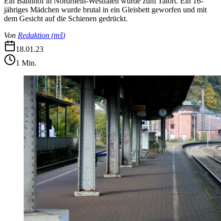
Ein Bahnhof in Nordrhein-Westfalen wurde zum Tatort. Ein 16-
jähriges Mädchen wurde brutal in ein Gleisbett geworfen und mit
dem Gesicht auf die Schienen gedrückt.
Von
Redaktion
(
mš
)
18.01.23
1
Min.