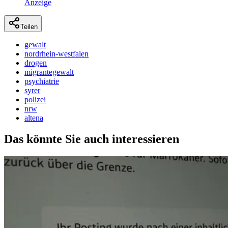
Anzeige
Teilen
gewalt
nordrhein-westfalen
drogen
migrantegewalt
psychiatrie
syrer
polizei
nrw
altena
Das könnte Sie auch interessieren