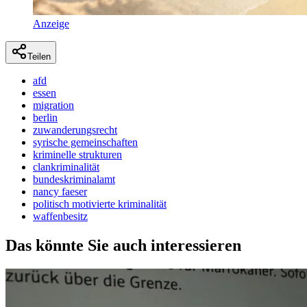
Anzeige
Teilen
afd
essen
migration
berlin
zuwanderungsrecht
syrische gemeinschaften
kriminelle strukturen
clankriminalität
bundeskriminalamt
nancy faeser
politisch motivierte kriminalität
waffenbesitz
Das könnte Sie auch interessieren