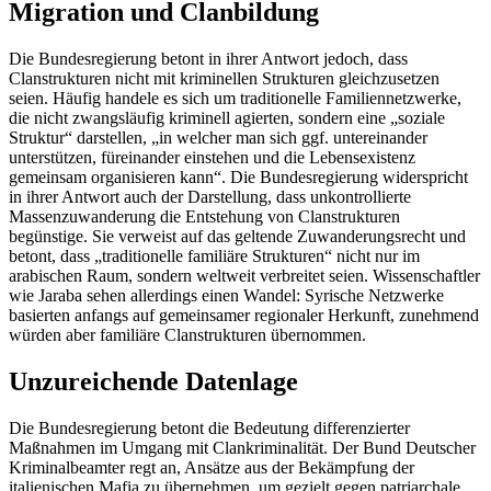
Migration und Clanbildung
Die Bundesregierung betont in ihrer Antwort jedoch, dass
Clanstrukturen nicht mit kriminellen Strukturen gleichzusetzen
seien. Häufig handele es sich um traditionelle Familiennetzwerke,
die nicht zwangsläufig kriminell agierten, sondern eine „soziale
Struktur“ darstellen, „in welcher man sich ggf. untereinander
unterstützen, füreinander einstehen und die Lebensexistenz
gemeinsam organisieren kann“. Die Bundesregierung widerspricht
in ihrer Antwort auch der Darstellung, dass unkontrollierte
Massenzuwanderung die Entstehung von Clanstrukturen
begünstige. Sie verweist auf das geltende Zuwanderungsrecht und
betont, dass „traditionelle familiäre Strukturen“ nicht nur im
arabischen Raum, sondern weltweit verbreitet seien. Wissenschaftler
wie Jaraba sehen allerdings einen Wandel: Syrische Netzwerke
basierten anfangs auf gemeinsamer regionaler Herkunft, zunehmend
würden aber familiäre Clanstrukturen übernommen.
Unzureichende Datenlage
Die Bundesregierung betont die Bedeutung differenzierter
Maßnahmen im Umgang mit Clankriminalität. Der Bund Deutscher
Kriminalbeamter regt an, Ansätze aus der Bekämpfung der
italienischen Mafia zu übernehmen, um gezielt gegen patriarchale