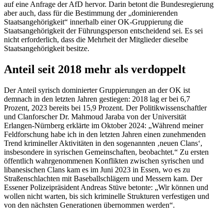
auf eine Anfrage der AfD hervor. Darin betont die Bundesregierung
aber auch, dass für die Bestimmung der „dominierenden
Staatsangehörigkeit“ innerhalb einer OK-Gruppierung die
Staatsangehörigkeit der Führungsperson entscheidend sei. Es sei
nicht erforderlich, dass die Mehrheit der Mitglieder dieselbe
Staatsangehörigkeit besitze.
Anteil seit 2018 mehr als verdoppelt
Der Anteil syrisch dominierter Gruppierungen an der OK ist
demnach in den letzten Jahren gestiegen: 2018 lag er bei 6,7
Prozent, 2023 bereits bei 15,9 Prozent. Der Politikwissenschaftler
und Clanforscher Dr. Mahmoud Jaraba von der Universität
Erlangen-Nürnberg erklärte im Oktober 2024: „Während meiner
Feldforschung habe ich in den letzten Jahren einen zunehmenden
Trend krimineller Aktivitäten in den sogenannten ‚neuen Clans‘,
insbesondere in syrischen Gemeinschaften, beobachtet.“ Zu ersten
öffentlich wahrgenommenen Konflikten zwischen syrischen und
libanesischen Clans kam es im Juni 2023 in Essen, wo es zu
Straßenschlachten mit Baseballschlägern und Messern kam. Der
Essener Polizeipräsident Andreas Stüve betonte: „Wir können und
wollen nicht warten, bis sich kriminelle Strukturen verfestigen und
von den nächsten Generationen übernommen werden“.