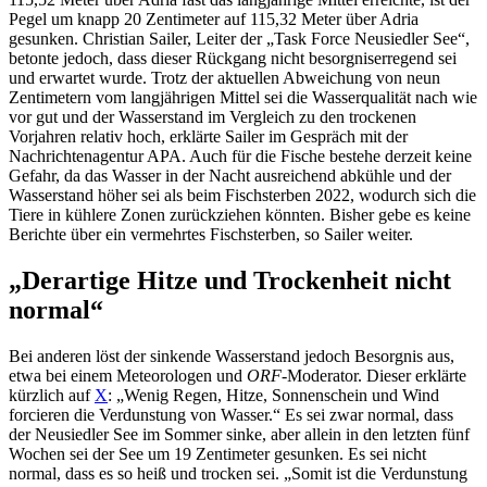
Pegel um knapp 20 Zentimeter auf 115,32 Meter über Adria
gesunken. Christian Sailer, Leiter der „Task Force Neusiedler See“,
betonte jedoch, dass dieser Rückgang nicht besorgniserregend sei
und erwartet wurde. Trotz der aktuellen Abweichung von neun
Zentimetern vom langjährigen Mittel sei die Wasserqualität nach wie
vor gut und der Wasserstand im Vergleich zu den trockenen
Vorjahren relativ hoch, erklärte Sailer im Gespräch mit der
Nachrichtenagentur APA. Auch für die Fische bestehe derzeit keine
Gefahr, da das Wasser in der Nacht ausreichend abkühle und der
Wasserstand höher sei als beim Fischsterben 2022, wodurch sich die
Tiere in kühlere Zonen zurückziehen könnten. Bisher gebe es keine
Berichte über ein vermehrtes Fischsterben, so Sailer weiter.
„Derartige Hitze und Trockenheit nicht
normal“
Bei anderen löst der sinkende Wasserstand jedoch Besorgnis aus,
etwa bei einem Meteorologen und
ORF
-Moderator. Dieser erklärte
kürzlich auf
X
: „Wenig Regen, Hitze, Sonnenschein und Wind
forcieren die Verdunstung von Wasser.“ Es sei zwar normal, dass
der Neusiedler See im Sommer sinke, aber allein in den letzten fünf
Wochen sei der See um 19 Zentimeter gesunken. Es sei nicht
normal, dass es so heiß und trocken sei. „Somit ist die Verdunstung