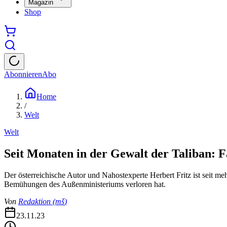
Magazin
Shop
Abonnieren
Abo
Home
/
Welt
Welt
Seit Monaten in der Gewalt der Taliban: F
Der österreichische Autor und Nahostexperte Herbert Fritz ist seit meh
Bemühungen des Außenministeriums verloren hat.
Von
Redaktion
(
mš
)
23.11.23