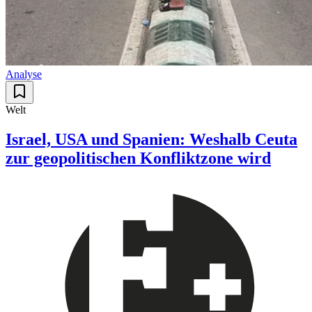
Analyse
Welt
Israel, USA und Spanien: Weshalb Ceuta
zur geopolitischen Konfliktzone wird