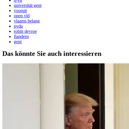
n-va
universität gent
vooruit
open vld
vlaams belang
pvda
robin devroe
flandern
gent
Das könnte Sie auch interessieren