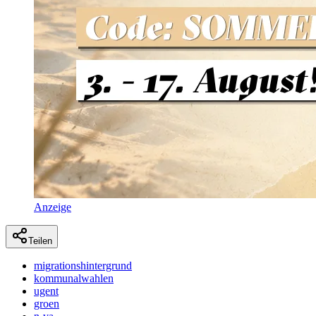
Anzeige
Teilen
migrationshintergrund
kommunalwahlen
ugent
groen