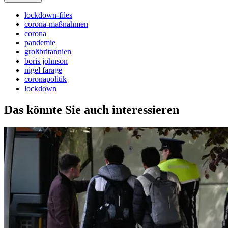
lockdown-files
corona-maßnahmen
corona
pandemie
großbritannien
boris johnson
nigel farage
coronapolitik
lockdown
Das könnte Sie auch interessieren