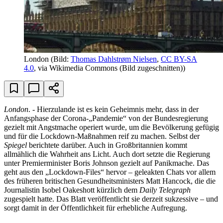
London
(Bild:
Thomas Dahlstrøm Nielsen
,
CC BY-SA
4.0
, via Wikimedia Commons (Bild zugeschnitten))
London
. - Hierzulande ist es kein Geheimnis mehr, dass in der
Anfangsphase der Corona-„Pandemie“ von der Bundesregierung
gezielt mit Angstmache operiert wurde, um die Bevölkerung gefügig
und für die Lockdown-Maßnahmen reif zu machen. Selbst der
Spiegel
berichtete darüber. Auch in Großbritannien kommt
allmählich die Wahrheit ans Licht. Auch dort setzte die Regierung
unter Premierminister Boris Johnson gezielt auf Panikmache. Das
geht aus den „Lockdown-Files“ hervor – geleakten Chats vor allem
des früheren britischen Gesundheitsministers Matt Hancock, die die
Journalistin Isobel Oakeshott kürzlich dem
Daily Telegraph
zugespielt hatte. Das Blatt veröffentlicht sie derzeit sukzessive – und
sorgt damit in der Öffentlichkeit für erhebliche Aufregung.