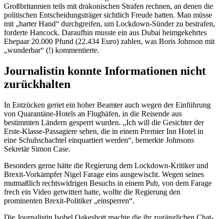
Großbritannien teils mit drakonischen Strafen rechnen, an denen die
politischen Entscheidungsträger sichtlich Freude hatten. Man müsse
mit „harter Hand“ durchgreifen, um Lockdown-Sünder zu bestrafen,
forderte Hancock. Daraufhin musste ein aus Dubai heimgekehrtes
Ehepaar 20.000 Pfund (22.434 Euro) zahlen, was Boris Johnson mit
„wunderbar“ (!) kommentierte.
Journalistin konnte Informationen nicht
zurückhalten
In Entzücken geriet ein hoher Beamter auch wegen der Einführung
von Quarantäne-Hotels an Flughäfen, in die Reisende aus
bestimmten Ländern gesperrt wurden. „Ich will die Gesichter der
Erste-Klasse-Passagiere sehen, die in einem Premier Inn Hotel in
eine Schuhschachtel einquartiert werden“, bemerkte Johnsons
Sekretär Simon Case.
Besonders gerne hätte die Regierung dem Lockdown-Kritiker und
Brexit-Vorkämpfer Nigel Farage eins ausgewischt. Wegen seines
mutmaßlich rechtswidrigen Besuchs in einem Pub, von dem Farage
frech ein Video getwittert hatte, wollte die Regierung den
prominenten Brexit-Politiker „einsperren“.
Die Journalistin Isobel Oakeshott machte die ihr zugänglichen Chat-