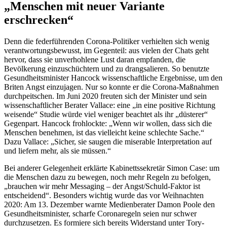
„Menschen mit neuer Variante
erschrecken“
Denn die federführenden Corona-Politiker verhielten sich wenig
verantwortungsbewusst, im Gegenteil: aus vielen der Chats geht
hervor, dass sie unverhohlene Lust daran empfanden, die
Bevölkerung einzuschüchtern und zu drangsalieren. So benutzte
Gesundheitsminister Hancock wissenschaftliche Ergebnisse, um den
Briten Angst einzujagen. Nur so konnte er die Corona-Maßnahmen
durchpeitschen. Im Juni 2020 freuten sich der Minister und sein
wissenschaftlicher Berater Vallace: eine „in eine positive Richtung
weisende“ Studie würde viel weniger beachtet als ihr „düsterer“
Gegenpart. Hancock frohlockte: „Wenn wir wollen, dass sich die
Menschen benehmen, ist das vielleicht keine schlechte Sache.“
Dazu Vallace: „Sicher, sie saugen die miserable Interpretation auf
und liefern mehr, als sie müssen.“
Bei anderer Gelegenheit erklärte Kabinettssekretär Simon Case: um
die Menschen dazu zu bewegen, noch mehr Regeln zu befolgen,
„brauchen wir mehr Messaging – der Angst/Schuld-Faktor ist
entscheidend“. Besonders wichtig wurde das vor Weihnachten
2020: Am 13. Dezember warnte Medienberater Damon Poole den
Gesundheitsminister, scharfe Coronaregeln seien nur schwer
durchzusetzen. Es formiere sich bereits Widerstand unter Tory-