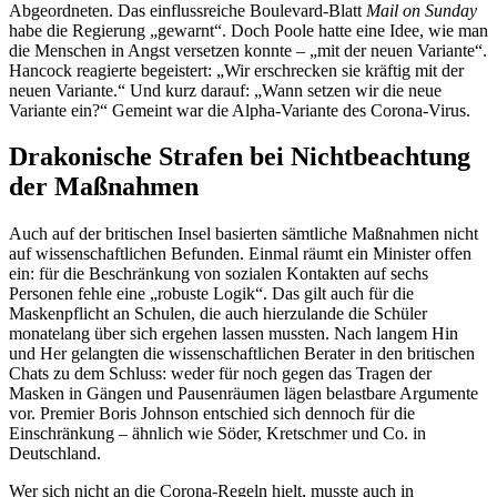
Abgeordneten. Das einflussreiche Boulevard-Blatt
Mail on Sunday
habe die Regierung „gewarnt“. Doch Poole hatte eine Idee, wie man
die Menschen in Angst versetzen konnte – „mit der neuen Variante“.
Hancock reagierte begeistert: „Wir erschrecken sie kräftig mit der
neuen Variante.“ Und kurz darauf: „Wann setzen wir die neue
Variante ein?“ Gemeint war die Alpha-Variante des Corona-Virus.
Drakonische Strafen bei Nichtbeachtung
der Maßnahmen
Auch auf der britischen Insel basierten sämtliche Maßnahmen nicht
auf wissenschaftlichen Befunden. Einmal räumt ein Minister offen
ein: für die Beschränkung von sozialen Kontakten auf sechs
Personen fehle eine „robuste Logik“. Das gilt auch für die
Maskenpflicht an Schulen, die auch hierzulande die Schüler
monatelang über sich ergehen lassen mussten. Nach langem Hin
und Her gelangten die wissenschaftlichen Berater in den britischen
Chats zu dem Schluss: weder für noch gegen das Tragen der
Masken in Gängen und Pausenräumen lägen belastbare Argumente
vor. Premier Boris Johnson entschied sich dennoch für die
Einschränkung – ähnlich wie Söder, Kretschmer und Co. in
Deutschland.
Wer sich nicht an die Corona-Regeln hielt, musste auch in