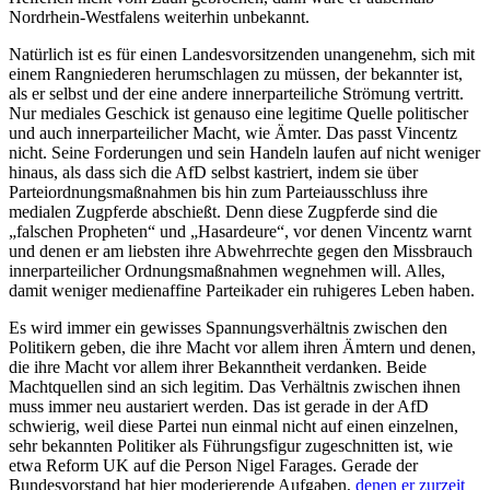
Nordrhein-Westfalens weiterhin unbekannt.
Natürlich ist es für einen Landesvorsitzenden unangenehm, sich mit
einem Rangniederen herumschlagen zu müssen, der bekannter ist,
als er selbst und der eine andere innerparteiliche Strömung vertritt.
Nur mediales Geschick ist genauso eine legitime Quelle politischer
und auch innerparteilicher Macht, wie Ämter. Das passt Vincentz
nicht. Seine Forderungen und sein Handeln laufen auf nicht weniger
hinaus, als dass sich die AfD selbst kastriert, indem sie über
Parteiordnungsmaßnahmen bis hin zum Parteiausschluss ihre
medialen Zugpferde abschießt. Denn diese Zugpferde sind die
„falschen Propheten“ und „Hasardeure“, vor denen Vincentz warnt
und denen er am liebsten ihre Abwehrrechte gegen den Missbrauch
innerparteilicher Ordnungsmaßnahmen wegnehmen will. Alles,
damit weniger medienaffine Parteikader ein ruhigeres Leben haben.
Es wird immer ein gewisses Spannungsverhältnis zwischen den
Politikern geben, die ihre Macht vor allem ihren Ämtern und denen,
die ihre Macht vor allem ihrer Bekanntheit verdanken. Beide
Machtquellen sind an sich legitim. Das Verhältnis zwischen ihnen
muss immer neu austariert werden. Das ist gerade in der AfD
schwierig, weil diese Partei nun einmal nicht auf einen einzelnen,
sehr bekannten Politiker als Führungsfigur zugeschnitten ist, wie
etwa Reform UK auf die Person Nigel Farages. Gerade der
Bundesvorstand hat hier moderierende Aufgaben,
denen er zurzeit