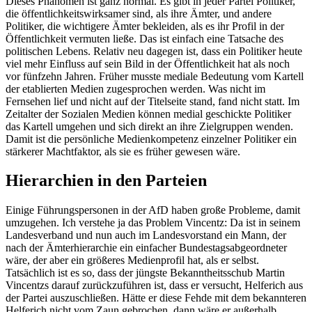
Dieses Phänomen ist ganz normal. Es gibt in jeder Partei Politiker,
die öffentlichkeitswirksamer sind, als ihre Ämter, und andere
Politiker, die wichtigere Ämter bekleiden, als es ihr Profil in der
Öffentlichkeit vermuten ließe. Das ist einfach eine Tatsache des
politischen Lebens. Relativ neu dagegen ist, dass ein Politiker heute
viel mehr Einfluss auf sein Bild in der Öffentlichkeit hat als noch
vor fünfzehn Jahren. Früher musste mediale Bedeutung vom Kartell
der etablierten Medien zugesprochen werden. Was nicht im
Fernsehen lief und nicht auf der Titelseite stand, fand nicht statt. Im
Zeitalter der Sozialen Medien können medial geschickte Politiker
das Kartell umgehen und sich direkt an ihre Zielgruppen wenden.
Damit ist die persönliche Medienkompetenz einzelner Politiker ein
stärkerer Machtfaktor, als sie es früher gewesen wäre.
Hierarchien in den Parteien
Einige Führungspersonen in der AfD haben große Probleme, damit
umzugehen. Ich verstehe ja das Problem Vincentz: Da ist in seinem
Landesverband und nun auch im Landesvorstand ein Mann, der
nach der Ämterhierarchie ein einfacher Bundestagsabgeordneter
wäre, der aber ein größeres Medienprofil hat, als er selbst.
Tatsächlich ist es so, dass der jüngste Bekanntheitsschub Martin
Vincentzs darauf zurückzuführen ist, dass er versucht, Helferich aus
der Partei auszuschließen. Hätte er diese Fehde mit dem bekannteren
Helferich nicht vom Zaun gebrochen, dann wäre er außerhalb