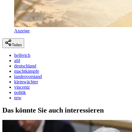
Anzeige
Teilen
helferich
afd
deutschland
machtkämpfe
landesvorstand
kleinwächter
vincentz
politik
nrw
Das könnte Sie auch interessieren