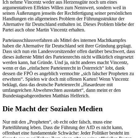
Ich nehme Vincentz weder aus Herzensgüte noch um eines
argumentativen Effektes Willen zum Nennwert, sondern weil in
seinen Äußerungen jenseits der Rechtfertigung seiner persönlichen
Handlungen ein allgemeines Problem der Führungsstruktur der
Alternative für Deutschland enthalten ist. Dieses Problem bliebe der
Partei auch ohne Martin Vincentz erhalten.
Parteiausschlussverfahren als Mittel des internen Machtkampfes
haben die Alternative für Deutschland seit ihrer Gründung geplagt.
Dass sich nun ein Landesvorsitzender offen darüber beschwert, dass
dieses äußerste Mittel des Parteienrechts nicht willkürlich eingesetzt
werden kann, hat Gründe. Und ja, nicht anderes macht Vincentz,
wenn er das „einfachere Parteienrecht in Österreich“ lobt, dank
dessen die FPÖ es angeblich vermochte „sich falscher Propheten zu
erwehren“. Spielen wir doch mit offenen Karten! Wenn Vincentz
beklagt, dass das deutsche Parteienrecht „Hasardeure mit
umfangreichen Abwehrrechten ausstattet“, dann meint er den
Bundestagsabgeordneten Matthias Helferich.
Die Macht der Sozialen Medien
Nur mit den „Propheten“, ob echt oder falsch, muss eine
Parteiführung leben. Dass die Führung der AfD es nicht kann,
offenbart eine fundamentale Schwäche: Jeder Politiker besteht im