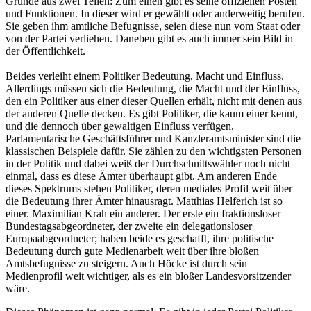
Grunde aus zwei Teilen: Zum einen gibt es seine offiziellen Posten
und Funktionen. In dieser wird er gewählt oder anderweitig berufen.
Sie geben ihm amtliche Befugnisse, seien diese nun vom Staat oder
von der Partei verliehen. Daneben gibt es auch immer sein Bild in
der Öffentlichkeit.
Beides verleiht einem Politiker Bedeutung, Macht und Einfluss.
Allerdings müssen sich die Bedeutung, die Macht und der Einfluss,
den ein Politiker aus einer dieser Quellen erhält, nicht mit denen aus
der anderen Quelle decken. Es gibt Politiker, die kaum einer kennt,
und die dennoch über gewaltigen Einfluss verfügen.
Parlamentarische Geschäftsführer und Kanzleramtsminister sind die
klassischen Beispiele dafür. Sie zählen zu den wichtigsten Personen
in der Politik und dabei weiß der Durchschnittswähler noch nicht
einmal, dass es diese Ämter überhaupt gibt. Am anderen Ende
dieses Spektrums stehen Politiker, deren mediales Profil weit über
die Bedeutung ihrer Ämter hinausragt. Matthias Helferich ist so
einer. Maximilian Krah ein anderer. Der erste ein fraktionsloser
Bundestagsabgeordneter, der zweite ein delegationsloser
Europaabgeordneter; haben beide es geschafft, ihre politische
Bedeutung durch gute Medienarbeit weit über ihre bloßen
Amtsbefugnisse zu steigern. Auch Höcke ist durch sein
Medienprofil weit wichtiger, als es ein bloßer Landesvorsitzender
wäre.