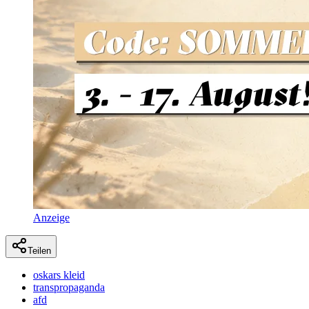
Anzeige
Teilen
oskars kleid
transpropaganda
afd