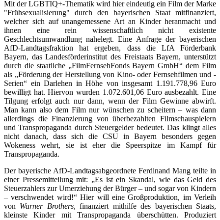
Mit der LGBTIQ+-Thematik wird hier eindeutig ein Film der Marke
"Frühsexualisierung" durch den bayerischen Staat mitfinanziert,
welcher sich auf unangemessene Art an Kinder heranmacht und
ihnen eine rein wissenschaftlich nicht existente
Geschlechtsumwandlung nahelegt. Eine Anfrage der bayerischen
AfD-Landtagsfraktion hat ergeben, dass die LfA Förderbank
Bayern, das Landesförderinstitut des Freistaats Bayern, unterstützt
durch die staatliche „FilmFernsehFonds Bayern GmbH“ dem Film
als „Förderung der Herstellung von Kino- oder Fernsehfilmen und -
Serien“ ein Darlehen in Höhe von insgesamt 1.191.778,96 Euro
bewilligt hat. Hiervon wurden 1.072.601,06 Euro ausbezahlt. Eine
Tilgung erfolgt auch nur dann, wenn der Film Gewinne abwirft.
Man kann also dem Film nur wünschen zu scheitern – was dann
allerdings die Finanzierung von überbezahlten Filmschauspielern
und Transpropaganda durch Steuergelder bedeutet. Das klingt alles
nicht danach, dass sich die CSU in Bayern besonders gegen
Wokeness wehrt, sie ist eher die Speerspitze im Kampf für
Transpropaganda.
Der bayerische AfD-Landtagsabgeordnete Ferdinand Mang teilte in
einer Pressemitteilung mit: „Es ist ein Skandal, wie das Geld des
Steuerzahlers zur Umerziehung der Bürger – und sogar von Kindern
– verschwendet wird!“ Hier will eine Großproduktion, im Verleih
von
Warner Brothers
, finanziert mithilfe des bayerischen Staats,
kleinste Kinder mit Transpropaganda überschütten. Produziert