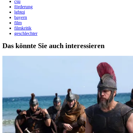
csu
förderung
lgbtqi
bayern
film
filmkritik
geschlechter
Das könnte Sie auch interessieren