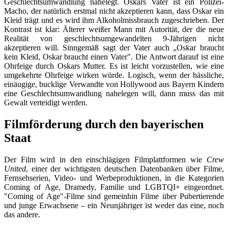
Geschlechtsumwandlung nahelegt. Oskars Vater ist ein Polizei-
Macho, der natürlich erstmal nicht akzeptieren kann, dass Oskar ein
Kleid trägt und es wird ihm Alkoholmissbrauch zugeschrieben. Der
Kontrast ist klar: Älterer weißer Mann mit Autorität, der die neue
Realität von geschlechtsumgewandelten 9-Jährigen nicht
akzeptieren will. Sinngemäß sagt der Vater auch „Oskar braucht
kein Kleid, Oskar braucht einen Vater". Die Antwort darauf ist eine
Ohrfeige durch Oskars Mutter. Es ist leicht vorzustellen, wie eine
umgekehrte Ohrfeige wirken würde. Logisch, wenn der hässliche,
einäugige, bucklige Verwandte von Hollywood aus Bayern Kindern
eine Geschlechtsumwandlung nahelegen will, dann muss das mit
Gewalt verteidigt werden.
Filmförderung durch den bayerischen
Staat
Der Film wird in den einschlägigen Filmplattformen wie
Crew
United
, einer der wichtigsten deutschen Datenbanken über Filme,
Fernsehserien, Video- und Werbeproduktionen, in die Kategorien
Coming of Age, Dramedy, Familie und LGBTQI+ eingeordnet.
"Coming of Age"-Filme sind gemeinhin Filme über Pubertierende
und junge Erwachsene – ein Neunjähriger ist weder das eine, noch
das andere.