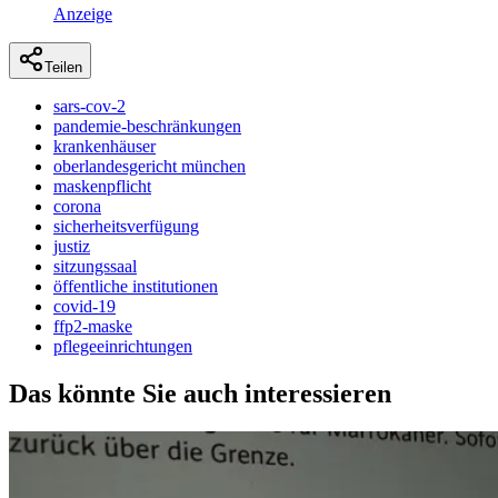
Anzeige
Teilen
sars-cov-2
pandemie-beschränkungen
krankenhäuser
oberlandesgericht münchen
maskenpflicht
corona
sicherheitsverfügung
justiz
sitzungssaal
öffentliche institutionen
covid-19
ffp2-maske
pflegeeinrichtungen
Das könnte Sie auch interessieren