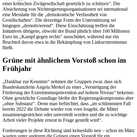
einer kritischen Zivilgesellschaft gesetzlich zu schützen“. Die
Absicherung von Nichtregierungsorganisationen sei international
eine Messlatte für die „demokratische Verfasstheit von
Gesellschaften“. Die derzeitige Form der Unterstützung sei
hingegen „demotivierend“. Diese Einschätzung treffen die
Initiativen übrigens, obwohl der Bund jährlich über 100 Millionen
Euro im „Kampf gegen rechts“ ausschüttet, während nur ein
Bruchteil davon etwa in die Bekämpfung von Linksextremismus
fließt.
Grüne mit ähnlichem Vorstoß schon im
Frühjahr
„Dankbar zur Kenntnis“ nehmen die Gruppen zwar, dass sich
Bundeskanzlerin Angela Merkel zu einer „Verstetigung der
Förderung der Extremismusprävention auf hohem Niveau“ bekenne.
Ohne gesetzliche Grundlage bleibe der Regierungskompromiss aber
„ohne Substanz“. Denn man befürchtet, dass „im schlimmsten Fall
bereits 2022 die Debatte wieder von vorn losgeht, die Mittel
zusammengestrichen oder umverteilt werden und die so wichtige
Arbeit vieler Projekte erneut in Frage gestellt wird“.
Forderungen in diese Richtung sind keinesfalls neu – schon im März
wagten unter anderem die Grünen einen Vorstoß für ein