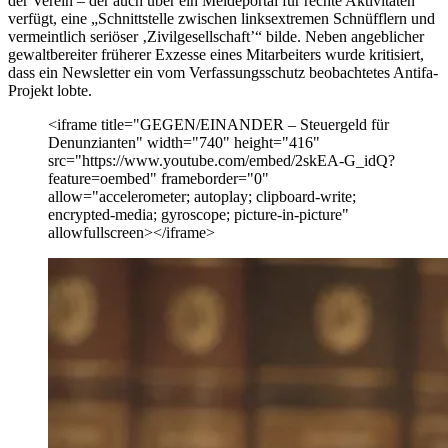
der Verein – der auch über ein Meldeportal für rechte Aktivitäten
verfügt, eine „Schnittstelle zwischen linksextremen Schnüfflern und
vermeintlich seriöser ‚Zivilgesellschaft’“ bilde. Neben angeblicher
gewaltbereiter früherer Exzesse eines Mitarbeiters wurde kritisiert,
dass ein Newsletter ein vom Verfassungsschutz beobachtetes Antifa-
Projekt lobte.
<iframe title="GEGEN/EINANDER – Steuergeld für
Denunzianten" width="740" height="416"
src="https://www.youtube.com/embed/2skEA-G_idQ?
feature=oembed" frameborder="0"
allow="accelerometer; autoplay; clipboard-write;
encrypted-media; gyroscope; picture-in-picture"
allowfullscreen></iframe>