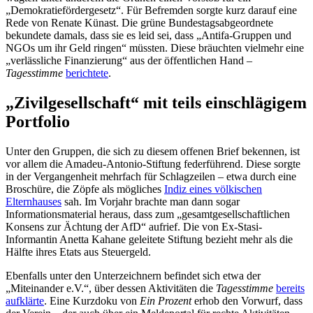
„Demokratiefördergesetz“. Für Befremden sorgte kurz darauf eine
Rede von Renate Künast. Die grüne Bundestagsabgeordnete
bekundete damals, dass sie es leid sei, dass „Antifa-Gruppen und
NGOs um ihr Geld ringen“ müssten. Diese bräuchten vielmehr eine
„verlässliche Finanzierung“ aus der öffentlichen Hand –
Tagesstimme
berichtete
.
„Zivilgesellschaft“ mit teils einschlägigem
Portfolio
Unter den Gruppen, die sich zu diesem offenen Brief bekennen, ist
vor allem die Amadeu-Antonio-Stiftung federführend. Diese sorgte
in der Vergangenheit mehrfach für Schlagzeilen – etwa durch eine
Broschüre, die Zöpfe als mögliches
Indiz eines völkischen
Elternhauses
sah. Im Vorjahr brachte man dann sogar
Informationsmaterial heraus, dass zum „gesamtgesellschaftlichen
Konsens zur Ächtung der AfD“ aufrief. Die von Ex-Stasi-
Informantin Anetta Kahane geleitete Stiftung bezieht mehr als die
Hälfte ihres Etats aus Steuergeld.
Ebenfalls unter den Unterzeichnern befindet sich etwa der
„Miteinander e.V.“, über dessen Aktivitäten die
Tagesstimme
bereits
aufklärte
. Eine Kurzdoku von
Ein Prozent
erhob den Vorwurf, dass