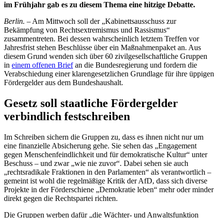
im Frühjahr gab es zu diesem Thema eine hitzige Debatte.
Berlin.
– Am Mittwoch soll der „Kabinettsausschuss zur
Bekämpfung von Rechtsextremismus und Rassismus“
zusammentreten. Bei dessen wahrscheinlich letztem Treffen vor
Jahresfrist stehen Beschlüsse über ein Maßnahmenpaket an. Aus
diesem Grund wenden sich über 60 zivilgesellschaftliche Gruppen
in
einem offenen Brief
an die Bundesregierung und fordern die
Verabschiedung einer klarengesetzlichen Grundlage für ihre üppigen
Fördergelder aus dem Bundeshaushalt.
Gesetz soll staatliche Fördergelder
verbindlich festschreiben
Im Schreiben sichern die Gruppen zu, dass es ihnen nicht nur um
eine finanzielle Absicherung gehe. Sie sehen das „Engagement
gegen Menschenfeindlichkeit und für demokratische Kultur“ unter
Beschuss – und zwar „wie nie zuvor“. Dabei sehen sie auch
„rechtsradikale Fraktionen in den Parlamenten“ als verantwortlich –
gemeint ist wohl die regelmäßige Kritik der AfD, dass sich diverse
Projekte in der Förderschiene „Demokratie leben“ mehr oder minder
direkt gegen die Rechtspartei richten.
Die Gruppen werben dafür „die Wächter- und Anwaltsfunktion