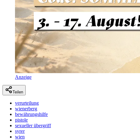
Anzeige
Teilen
verurteilung
wienerberg
bewährungshilfe
pistole
sexueller übergriff
syrer
wien