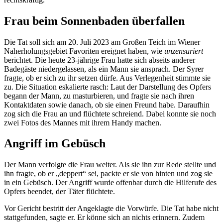
Frau beim Sonnenbaden überfallen
Die Tat soll sich am 20. Juli 2023 am Großen Teich im Wiener
Naherholungsgebiet Favoriten ereignet haben, wie
unzensuriert
berichtet. Die heute 23-jährige Frau hatte sich abseits anderer
Badegäste niedergelassen, als ein Mann sie ansprach. Der Syrer
fragte, ob er sich zu ihr setzen dürfe. Aus Verlegenheit stimmte sie
zu. Die Situation eskalierte rasch: Laut der Darstellung des Opfers
begann der Mann, zu masturbieren, und fragte sie nach ihren
Kontaktdaten sowie danach, ob sie einen Freund habe. Daraufhin
zog sich die Frau an und flüchtete schreiend. Dabei konnte sie noch
zwei Fotos des Mannes mit ihrem Handy machen.
Angriff im Gebüsch
Der Mann verfolgte die Frau weiter. Als sie ihn zur Rede stellte und
ihn fragte, ob er „deppert“ sei, packte er sie von hinten und zog sie
in ein Gebüsch. Der Angriff wurde offenbar durch die Hilferufe des
Opfers beendet, der Täter flüchtete.
Vor Gericht bestritt der Angeklagte die Vorwürfe. Die Tat habe nicht
stattgefunden, sagte er. Er könne sich an nichts erinnern. Zudem