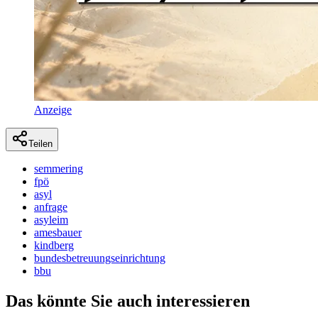
Anzeige
Teilen
semmering
fpö
asyl
anfrage
asyleim
amesbauer
kindberg
bundesbetreuungseinrichtung
bbu
Das könnte Sie auch interessieren