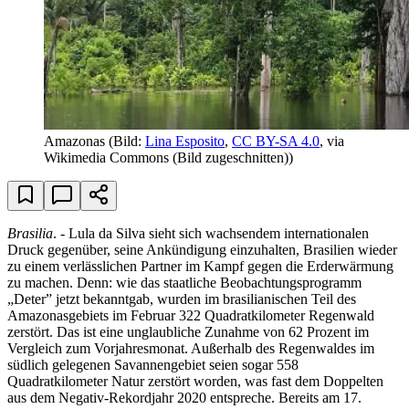
Amazonas
(Bild:
Lina Esposito
,
CC BY-SA 4.0
, via
Wikimedia Commons (Bild zugeschnitten))
Brasilia
. - Lula da Silva sieht sich wachsendem internationalen
Druck gegenüber, seine Ankündigung einzuhalten, Brasilien wieder
zu einem verlässlichen Partner im Kampf gegen die Erderwärmung
zu machen. Denn: wie das staatliche Beobachtungsprogramm
„Deter” jetzt bekanntgab, wurden im brasilianischen Teil des
Amazonasgebiets im Februar 322 Quadratkilometer Regenwald
zerstört. Das ist eine unglaubliche Zunahme von 62 Prozent im
Vergleich zum Vorjahresmonat. Außerhalb des Regenwaldes im
südlich gelegenen Savannengebiet seien sogar 558
Quadratkilometer Natur zerstört worden, was fast dem Doppelten
aus dem Negativ-Rekordjahr 2020 entspreche. Bereits am 17.