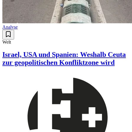
Analyse
Welt
Israel, USA und Spanien: Weshalb Ceuta
zur geopolitischen Konfliktzone wird