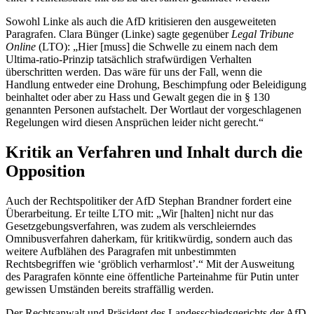
Sowohl Linke als auch die AfD kritisieren den ausgeweiteten
Paragrafen. Clara Bünger (Linke) sagte gegenüber
Legal Tribune
Online
(LTO): „Hier [muss] die Schwelle zu einem nach dem
Ultima-ratio-Prinzip tatsächlich strafwürdigen Verhalten
überschritten werden. Das wäre für uns der Fall, wenn die
Handlung entweder eine Drohung, Beschimpfung oder Beleidigung
beinhaltet oder aber zu Hass und Gewalt gegen die in § 130
genannten Personen aufstachelt. Der Wortlaut der vorgeschlagenen
Regelungen wird diesen Ansprüchen leider nicht gerecht.“
Kritik an Verfahren und Inhalt durch die
Opposition
Auch der Rechtspolitiker der AfD Stephan Brandner fordert eine
Überarbeitung. Er teilte LTO mit: „Wir [halten] nicht nur das
Gesetzgebungsverfahren, was zudem als verschleierndes
Omnibusverfahren daherkam, für kritikwürdig, sondern auch das
weitere Aufblähen des Paragrafen mit unbestimmten
Rechtsbegriffen wie ‘gröblich verharmlost’.“ Mit der Ausweitung
des Paragrafen könnte eine öffentliche Parteinahme für Putin unter
gewissen Umständen bereits straffällig werden.
Der Rechtsanwalt und Präsident des Landesschiedsgerichts der AfD