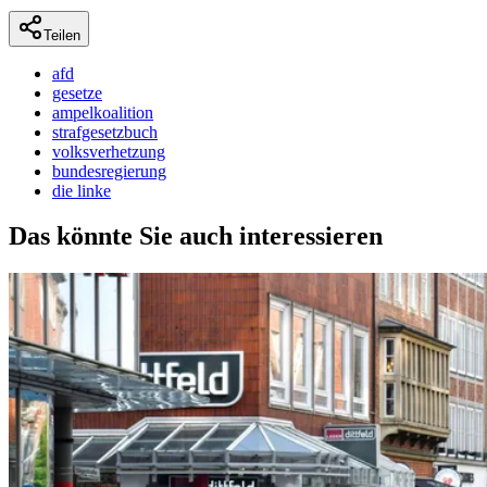
Teilen
afd
gesetze
ampelkoalition
strafgesetzbuch
volksverhetzung
bundesregierung
die linke
Das könnte Sie auch interessieren