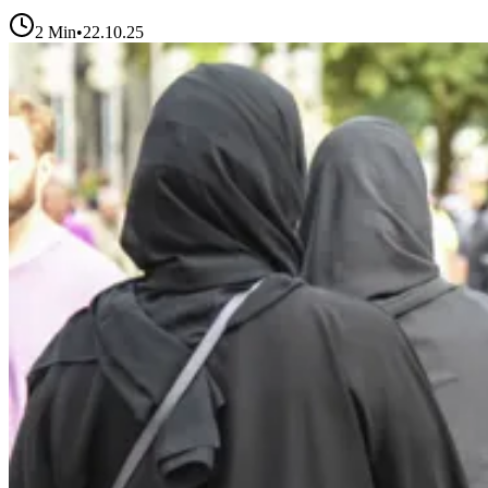
2
Min
•
22.10.25