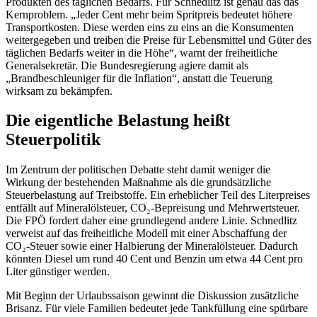
Produkten des täglichen Bedarfs. Für Schnedlitz ist genau das das
Kernproblem. „Jeder Cent mehr beim Spritpreis bedeutet höhere
Transportkosten. Diese werden eins zu eins an die Konsumenten
weitergegeben und treiben die Preise für Lebensmittel und Güter des
täglichen Bedarfs weiter in die Höhe“, warnt der freiheitliche
Generalsekretär. Die Bundesregierung agiere damit als
„Brandbeschleuniger für die Inflation“, anstatt die Teuerung
wirksam zu bekämpfen.
Die eigentliche Belastung heißt
Steuerpolitik
Im Zentrum der politischen Debatte steht damit weniger die
Wirkung der bestehenden Maßnahme als die grundsätzliche
Steuerbelastung auf Treibstoffe. Ein erheblicher Teil des Literpreises
entfällt auf Mineralölsteuer, CO₂-Bepreisung und Mehrwertsteuer.
Die FPÖ fordert daher eine grundlegend andere Linie. Schnedlitz
verweist auf das freiheitliche Modell mit einer Abschaffung der
CO₂-Steuer sowie einer Halbierung der Mineralölsteuer. Dadurch
könnten Diesel um rund 40 Cent und Benzin um etwa 44 Cent pro
Liter günstiger werden.
Mit Beginn der Urlaubssaison gewinnt die Diskussion zusätzliche
Brisanz. Für viele Familien bedeutet jede Tankfüllung eine spürbare