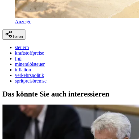
Anzeige
Teilen
steuern
kraftstoffpreise
fpö
mineralölsteuer
inflation
verkehrspolitik
spritpreisbremse
Das könnte Sie auch interessieren