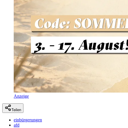
Anzeige
Teilen
einbürgerungen
afd