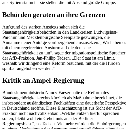
aus Syrien stammt – sie stellen die mit Abstand größte Gruppe.
Behörden geraten an ihre Grenzen
Aufgrund des starken Anstiegs sahen sich die
Staatsangehörigkeitsbehörden in den Landkreisen Ludwigslust-
Parchim und Mecklenburgische Seenplatte gezwungen, die
Annahme neuer Anträge vorübergehend auszusetzen. „Wir haben es
mit einem regelrechten Ansturm auf die deutsche
Staatsangehörigkeit zu tun“, sagte der migrationspolitische Sprecher
der AfD-Fraktion, Jan-Phillip Tadsen. „Der Staat ist am Limit,
weshalb wir dringend eine Reform brauchen, mit der die Hürden
spürbar angehoben werden.“
Kritik an Ampel-Regierung
Bundesinnenministerin Nancy Faeser hatte die Reform des
Staatsangehörigkeitsrechts kürzlich als Maßnahme bezeichnet, die
insbesondere ausländischen Fachkräften eine dauerhafte Perspektive
in Deutschland eröffne. Diese Einschätzung ist aus Sicht der AfD-
Fraktion nicht nachvollziehbar. „Welche Fakten hierfür sprechen
sollen, bleibt wohl ein Geheimnis aus der Berliner
Regierungsblase“, so Tadsen. Vielmehr würden die Einbürgerungen
zu einer „Verfestigung der Armutszuwanderung“ führen, ohne dass