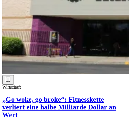
Wirtschaft
„Go woke, go broke“: Fitnesskette
verliert eine halbe Milliarde Dollar an
Wert