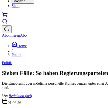
Magazin
Shop
Abonnieren
Abo
Home
/
Politik
Politik
Sieben Fälle: So haben Regierungsparteie
Die Empörung über mögliche personelle Konsequenzen unter einer AfD-
sind.
Von
Redaktion
(
mš
)
01.06.26