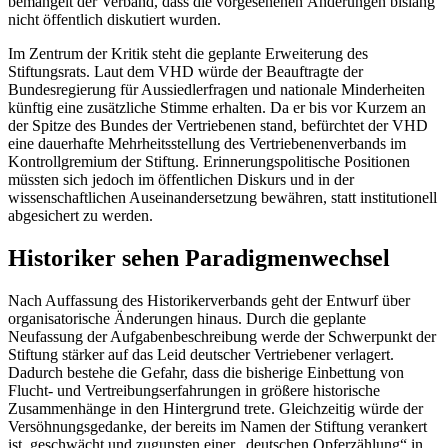
bemängelt der Verband, dass die vorgesehenen Änderungen bislang
nicht öffentlich diskutiert wurden.
Im Zentrum der Kritik steht die geplante Erweiterung des
Stiftungsrats. Laut dem VHD würde der Beauftragte der
Bundesregierung für Aussiedlerfragen und nationale Minderheiten
künftig eine zusätzliche Stimme erhalten. Da er bis vor Kurzem an
der Spitze des Bundes der Vertriebenen stand, befürchtet der VHD
eine dauerhafte Mehrheitsstellung des Vertriebenenverbands im
Kontrollgremium der Stiftung. Erinnerungspolitische Positionen
müssten sich jedoch im öffentlichen Diskurs und in der
wissenschaftlichen Auseinandersetzung bewähren, statt institutionell
abgesichert zu werden.
Historiker sehen Paradigmenwechsel
Nach Auffassung des Historikerverbands geht der Entwurf über
organisatorische Änderungen hinaus. Durch die geplante
Neufassung der Aufgabenbeschreibung werde der Schwerpunkt der
Stiftung stärker auf das Leid deutscher Vertriebener verlagert.
Dadurch bestehe die Gefahr, dass die bisherige Einbettung von
Flucht- und Vertreibungserfahrungen in größere historische
Zusammenhänge in den Hintergrund trete. Gleichzeitig würde der
Versöhnungsgedanke, der bereits im Namen der Stiftung verankert
ist, geschwächt und zugunsten einer „deutschen Opferzählung“ in