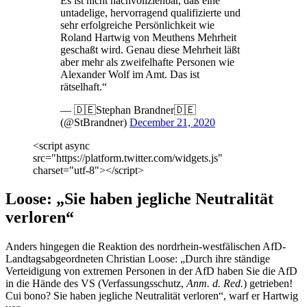
Es ist nicht nachvollziehbar, daß eine
untadelige, hervorragend qualifizierte und
sehr erfolgreiche Persönlichkeit wie
Roland Hartwig von Meuthens Mehrheit
geschaßt wird. Genau diese Mehrheit läßt
aber mehr als zweifelhafte Personen wie
Alexander Wolf im Amt. Das ist
rätselhaft.“
— 🇩🇪Stephan Brandner🇩🇪
(@StBrandner)
December 21, 2020
<script async
src="https://platform.twitter.com/widgets.js"
charset="utf-8"></script>
Loose: „Sie haben jegliche Neutralität
verloren“
Anders hingegen die Reaktion des nordrhein-westfälischen AfD-
Landtagsabgeordneten Christian Loose: „Durch ihre ständige
Verteidigung von extremen Personen in der AfD haben Sie die AfD
in die Hände des VS (Verfassungsschutz,
Anm. d. Red.
) getrieben!
Cui bono? Sie haben jegliche Neutralität verloren“, warf er Hartwig