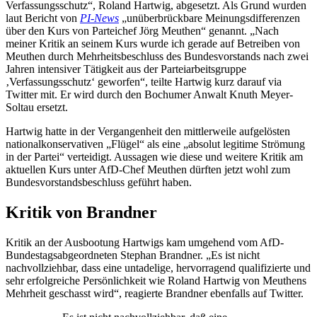
Verfassungsschutz“, Roland Hartwig, abgesetzt. Als Grund wurden
laut Bericht von
PI-News
„unüberbrückbare Meinungsdifferenzen
über den Kurs von Parteichef Jörg Meuthen“ genannt. „Nach
meiner Kritik an seinem Kurs wurde ich gerade auf Betreiben von
Meuthen durch Mehrheitsbeschluss des Bundesvorstands nach zwei
Jahren intensiver Tätigkeit aus der Parteiarbeitsgruppe
‚Verfassungsschutz‘ geworfen“, teilte Hartwig kurz darauf via
Twitter mit. Er wird durch den Bochumer Anwalt Knuth Meyer-
Soltau ersetzt.
Hartwig hatte in der Vergangenheit den mittlerweile aufgelösten
nationalkonservativen „Flügel“ als eine „absolut legitime Strömung
in der Partei“ verteidigt. Aussagen wie diese und weitere Kritik am
aktuellen Kurs unter AfD-Chef Meuthen dürften jetzt wohl zum
Bundesvorstandsbeschluss geführt haben.
Kritik von Brandner
Kritik an der Ausbootung Hartwigs kam umgehend vom AfD-
Bundestagsabgeordneten Stephan Brandner. „Es ist nicht
nachvollziehbar, dass eine untadelige, hervorragend qualifizierte und
sehr erfolgreiche Persönlichkeit wie Roland Hartwig von Meuthens
Mehrheit geschasst wird“, reagierte Brandner ebenfalls auf Twitter.