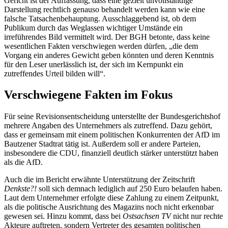
Gericht ist der Auffassung, dass eine gezielt unvollständige
Darstellung rechtlich genauso behandelt werden kann wie eine
falsche Tatsachenbehauptung. Ausschlaggebend ist, ob dem
Publikum durch das Weglassen wichtiger Umstände ein
irreführendes Bild vermittelt wird. Der BGH betonte, dass keine
wesentlichen Fakten verschwiegen werden dürfen, „die dem
Vorgang ein anderes Gewicht geben könnten und deren Kenntnis
für den Leser unerlässlich ist, der sich im Kernpunkt ein
zutreffendes Urteil bilden will“.
Verschwiegene Fakten im Fokus
Für seine Revisionsentscheidung unterstellte der Bundesgerichtshof
mehrere Angaben des Unternehmers als zutreffend. Dazu gehört,
dass er gemeinsam mit einem politischen Konkurrenten der AfD im
Bautzener Stadtrat tätig ist. Außerdem soll er andere Parteien,
insbesondere die CDU, finanziell deutlich stärker unterstützt haben
als die AfD.
Auch die im Bericht erwähnte Unterstützung der Zeitschrift
Denkste?!
soll sich demnach lediglich auf 250 Euro belaufen haben.
Laut dem Unternehmer erfolgte diese Zahlung zu einem Zeitpunkt,
als die politische Ausrichtung des Magazins noch nicht erkennbar
gewesen sei. Hinzu kommt, dass bei
Ostsachsen TV
nicht nur rechte
Akteure auftreten, sondern Vertreter des gesamten politischen