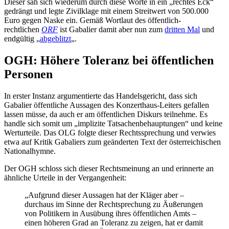
Dieser sah sich wiederum durch diese Worte in ein „rechtes Eck“
gedrängt und legte Zivilklage mit einem Streitwert von 500.000
Euro gegen Naske ein. Gemäß Wortlaut des öffentlich-
rechtlichen
ORF
ist Gabalier damit aber nun zum
dritten Mal
und
endgültig „
abgeblitzt
„.
OGH: Höhere Toleranz bei öffentlichen
Personen
In erster Instanz argumentierte das Handelsgericht, dass sich
Gabalier öffentliche Aussagen des Konzerthaus-Leiters gefallen
lassen müsse, da auch er am öffentlichen Diskurs teilnehme. Es
handle sich somit um „implizite Tatsachenbehauptungen“ und keine
Werturteile. Das OLG folgte dieser Rechtssprechung und verwies
etwa auf Kritik Gabaliers zum geänderten Text der österreichischen
Nationalhymne.
Der OGH schloss sich dieser Rechtsmeinung an und erinnerte an
ähnliche Urteile in der Vergangenheit:
„Aufgrund dieser Aussagen hat der Kläger aber –
durchaus im Sinne der Rechtsprechung zu Äußerungen
von Politikern in Ausübung ihres öffentlichen Amts –
einen höheren Grad an Toleranz zu zeigen, hat er damit