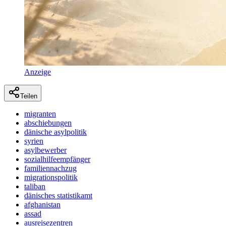
Anzeige
Teilen
migranten
abschiebungen
dänische asylpolitik
syrien
asylbewerber
sozialhilfeempfänger
familiennachzug
migrationspolitik
taliban
dänisches statistikamt
afghanistan
assad
ausreisezentren