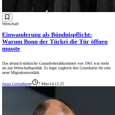
Wirtschaft
Einwanderung als Bündnispflicht:
Warum Bonn der Türkei die Tür öffnen
musste
Das deutsch-türkische Gastarbeiterabkommen von 1961 war mehr
als nur Wirtschaftspolitik. Es legte zugleich den Grundstein für eine
neue Migrationsrealität.
Jonas Greindberg
•
7
Min
•
14.12.25