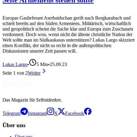
Seite Armeniens stehen sollte
Europas Gaslieferant Aserbaidschan greift nach Bergkarabach und
schielt bereits auf den Süden Armeniens. Militärisch, wirtschaftlich
und geopolitisch scheint die Sache klar und Europa zum Zuschauen
verdonnert. Doch wen, wenn nicht die älteste christliche Nation der
Welt sollte man im Südkaukasus unterstützen? Lukas Largo skizziert
einen Konflikt, der nicht so recht in die außenpolitischen
Diskussionen unserer Zeit passen will.
Lukas Largo
•
5
Min
•
25.09.23
Seite
1
von
2
Weiter
Das Magazin für Selbstdenker.
Telegram
Instagram
X
Facebook
Über uns
Über uns