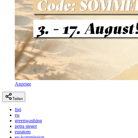
Anzeige
Teilen
fpö
eu
greenwashing
petra steger
euratom
eu-kommission