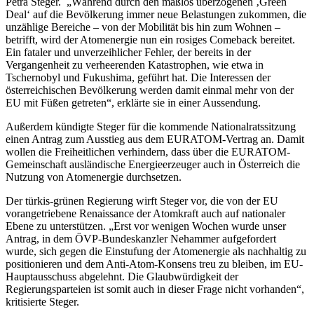
Petra Steger. „Während durch den maßlos überzogenen ‚Green
Deal‘ auf die Bevölkerung immer neue Belastungen zukommen, die
unzählige Bereiche – von der Mobilität bis hin zum Wohnen –
betrifft, wird der Atomenergie nun ein rosiges Comeback bereitet.
Ein fataler und unverzeihlicher Fehler, der bereits in der
Vergangenheit zu verheerenden Katastrophen, wie etwa in
Tschernobyl und Fukushima, geführt hat. Die Interessen der
österreichischen Bevölkerung werden damit einmal mehr von der
EU mit Füßen getreten“, erklärte sie in einer Aussendung.
Außerdem kündigte Steger für die kommende Nationalratssitzung
einen Antrag zum Ausstieg aus dem EURATOM-Vertrag an. Damit
wollen die Freiheitlichen verhindern, dass über die EURATOM-
Gemeinschaft ausländische Energieerzeuger auch in Österreich die
Nutzung von Atomenergie durchsetzen.
Der türkis-grünen Regierung wirft Steger vor, die von der EU
vorangetriebene Renaissance der Atomkraft auch auf nationaler
Ebene zu unterstützen. „Erst vor wenigen Wochen wurde unser
Antrag, in dem ÖVP-Bundeskanzler Nehammer aufgefordert
wurde, sich gegen die Einstufung der Atomenergie als nachhaltig zu
positionieren und dem Anti-Atom-Konsens treu zu bleiben, im EU-
Hauptausschuss abgelehnt. Die Glaubwürdigkeit der
Regierungsparteien ist somit auch in dieser Frage nicht vorhanden“,
kritisierte Steger.