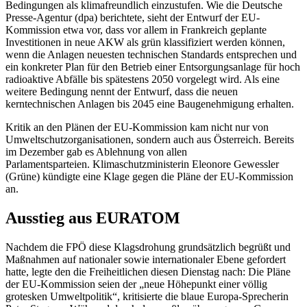
Bedingungen als klimafreundlich einzustufen. Wie die Deutsche
Presse-Agentur (dpa) berichtete, sieht der Entwurf der EU-
Kommission etwa vor, dass vor allem in Frankreich geplante
Investitionen in neue AKW als grün klassifiziert werden können,
wenn die Anlagen neuesten technischen Standards entsprechen und
ein konkreter Plan für den Betrieb einer Entsorgungsanlage für hoch
radioaktive Abfälle bis spätestens 2050 vorgelegt wird. Als eine
weitere Bedingung nennt der Entwurf, dass die neuen
kerntechnischen Anlagen bis 2045 eine Baugenehmigung erhalten.
Kritik an den Plänen der EU-Kommission kam nicht nur von
Umweltschutzorganisationen, sondern auch aus Österreich. Bereits
im Dezember gab es Ablehnung von allen
Parlamentsparteien. Klimaschutzministerin Eleonore Gewessler
(Grüne) kündigte eine Klage gegen die Pläne der EU-Kommission
an.
Ausstieg aus EURATOM
Nachdem die FPÖ diese Klagsdrohung grundsätzlich begrüßt und
Maßnahmen auf nationaler sowie internationaler Ebene gefordert
hatte, legte den die Freiheitlichen diesen Dienstag nach: Die Pläne
der EU-Kommission seien der „neue Höhepunkt einer völlig
grotesken Umweltpolitik“, kritisierte die blaue Europa-Sprecherin