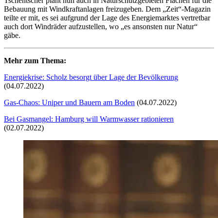
Tschentscher plant nun auch in Naturschutzgebieten Flächen für die
Bebauung mit Windkraftanlagen freizugeben. Dem „Zeit“-Magazin
teilte er mit, es sei aufgrund der Lage des Energiemarktes vertretbar
auch dort Windräder aufzustellen, wo „es ansonsten nur Natur“
gäbe.
Mehr zum Thema:
Energiekrise: Scholz besorgt über Lage der Bevölkerung
(04.07.2022)
Gas-Chaos: Uniper und Bauern am Boden
(04.07.2022)
Bei Gasmangel: Hamburg will Warmwasser rationieren
(02.07.2022)