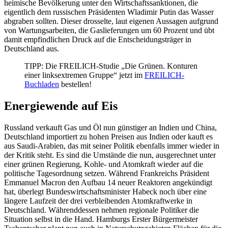
heimische Bevölkerung unter den Wirtschaftssanktionen, die
eigentlich dem russischen Präsidenten Wladimir Putin das Wasser
abgraben sollten. Dieser drosselte, laut eigenen Aussagen aufgrund
von Wartungsarbeiten, die Gaslieferungen um 60 Prozent und übt
damit empfindlichen Druck auf die Entscheidungsträger in
Deutschland aus.
TIPP: Die FREILICH-Studie „Die Grünen. Konturen
einer linksextremen Gruppe“ jetzt im
FREILICH-
Buchladen
bestellen!
Energiewende auf Eis
Russland verkauft Gas und Öl nun günstiger an Indien und China,
Deutschland importiert zu hohen Preisen aus Indien oder kauft es
aus Saudi-Arabien, das mit seiner Politik ebenfalls immer wieder in
der Kritik steht. Es sind die Umstände die nun, ausgerechnet unter
einer grünen Regierung, Kohle- und Atomkraft wieder auf die
politische Tagesordnung setzen. Während Frankreichs Präsident
Emmanuel Macron den Aufbau 14 neuer Reaktoren angekündigt
hat, überlegt Bundeswirtschaftsminister Habeck noch über eine
längere Laufzeit der drei verbleibenden Atomkraftwerke in
Deutschland. Währenddessen nehmen regionale Politiker die
Situation selbst in die Hand. Hamburgs Erster Bürgermeister