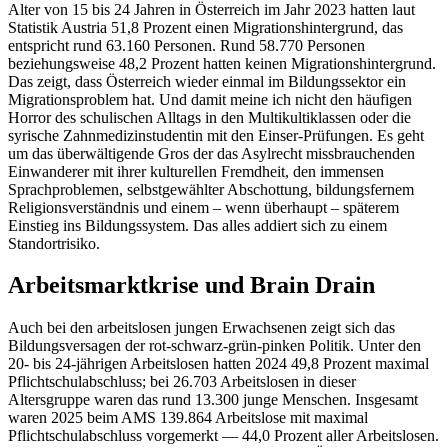
Alter von 15 bis 24 Jahren in Österreich im Jahr 2023 hatten laut
Statistik Austria 51,8 Prozent einen Migrationshintergrund, das
entspricht rund 63.160 Personen. Rund 58.770 Personen
beziehungsweise 48,2 Prozent hatten keinen Migrationshintergrund.
Das zeigt, dass Österreich wieder einmal im Bildungssektor ein
Migrationsproblem hat. Und damit meine ich nicht den häufigen
Horror des schulischen Alltags in den Multikultiklassen oder die
syrische Zahnmedizinstudentin mit den Einser-Prüfungen. Es geht
um das überwältigende Gros der das Asylrecht missbrauchenden
Einwanderer mit ihrer kulturellen Fremdheit, den immensen
Sprachproblemen, selbstgewählter Abschottung, bildungsfernem
Religionsverständnis und einem – wenn überhaupt – späterem
Einstieg ins Bildungssystem. Das alles addiert sich zu einem
Standortrisiko.
Arbeitsmarktkrise und Brain Drain
Auch bei den arbeitslosen jungen Erwachsenen zeigt sich das
Bildungsversagen der rot-schwarz-grün-pinken Politik. Unter den
20- bis 24-jährigen Arbeitslosen hatten 2024 49,8 Prozent maximal
Pflichtschulabschluss; bei 26.703 Arbeitslosen in dieser
Altersgruppe waren das rund 13.300 junge Menschen. Insgesamt
waren 2025 beim AMS 139.864 Arbeitslose mit maximal
Pflichtschulabschluss vorgemerkt — 44,0 Prozent aller Arbeitslosen.