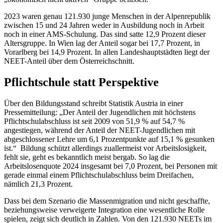
2023 waren genau 121.930 junge Menschen in der Alpenrepublik
zwischen 15 und 24 Jahren weder in Ausbildung noch in Arbeit
noch in einer AMS-Schulung. Das sind satte 12,9 Prozent dieser
Altersgruppe. In Wien lag der Anteil sogar bei 17,7 Prozent, in
Vorarlberg bei 14,9 Prozent. In allen Landeshauptstädten liegt der
NEET-Anteil über dem Österreichschnitt.
Pflichtschule statt Perspektive
Über den Bildungsstand schreibt Statistik Austria in einer
Pressemitteilung: „Der Anteil der Jugendlichen mit höchstens
Pflichtschulabschluss ist seit 2009 von 51,9 % auf 54,7 %
angestiegen, während der Anteil der NEET-Jugendlichen mit
abgeschlossener Lehre um 6,1 Prozentpunkte auf 15,1 % gesunken
ist.“ Bildung schützt allerdings zuallermeist vor Arbeitslosigkeit,
fehlt sie, geht es bekanntlich meist bergab. So lag die
Arbeitslosenquote 2024 insgesamt bei 7,0 Prozent, bei Personen mit
gerade einmal einem Pflichtschulabschluss beim Dreifachen,
nämlich 21,3 Prozent.
Dass bei dem Szenario die Massenmigration und nicht geschaffte,
beziehungsweise verweigerte Integration eine wesentliche Rolle
spielen, zeigt sich deutlich in Zahlen. Von den 121.930 NEETs im