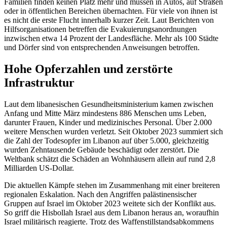
Familien finden keinen Platz mehr und müssen in Autos, auf Straßen
oder in öffentlichen Bereichen übernachten. Für viele von ihnen ist
es nicht die erste Flucht innerhalb kurzer Zeit. Laut Berichten von
Hilfsorganisationen betreffen die Evakuierungsanordnungen
inzwischen etwa 14 Prozent der Landesfläche. Mehr als 100 Städte
und Dörfer sind von entsprechenden Anweisungen betroffen.
Hohe Opferzahlen und zerstörte
Infrastruktur
Laut dem libanesischen Gesundheitsministerium kamen zwischen
Anfang und Mitte März mindestens 886 Menschen ums Leben,
darunter Frauen, Kinder und medizinisches Personal. Über 2.000
weitere Menschen wurden verletzt. Seit Oktober 2023 summiert sich
die Zahl der Todesopfer im Libanon auf über 5.000, gleichzeitig
wurden Zehntausende Gebäude beschädigt oder zerstört. Die
Weltbank schätzt die Schäden an Wohnhäusern allein auf rund 2,8
Milliarden US-Dollar.
Die aktuellen Kämpfe stehen im Zusammenhang mit einer breiteren
regionalen Eskalation. Nach den Angriffen palästinensischer
Gruppen auf Israel im Oktober 2023 weitete sich der Konflikt aus.
So griff die Hisbollah Israel aus dem Libanon heraus an, woraufhin
Israel militärisch reagierte. Trotz des Waffenstillstandsabkommens