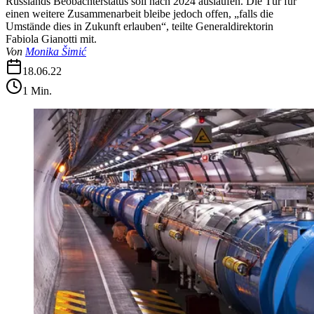
Russlands Beobachterstatus soll nach 2024 auslaufen. Die Tür für
einen weitere Zusammenarbeit bleibe jedoch offen, „falls die
Umstände dies in Zukunft erlauben“, teilte Generaldirektorin
Fabiola Gianotti mit.
Von
Monika Šimić
18.06.22
1
Min.