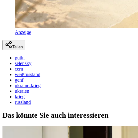
Anzeige
Teilen
putin
selenskyj
cern
weißrussland
genf
ukraine-krieg
ukraien
krieg
russland
Das könnte Sie auch interessieren