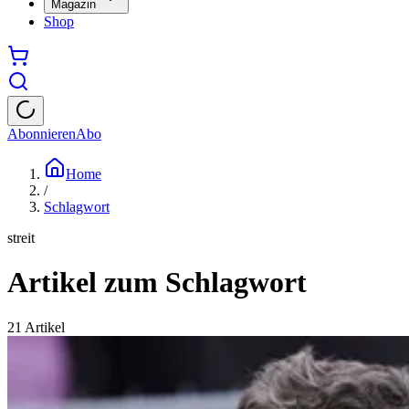
Magazin
Shop
Abonnieren
Abo
Home
/
Schlagwort
streit
Artikel zum Schlagwort
21
Artikel