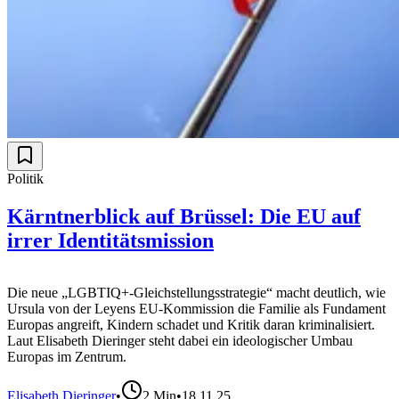
Politik
Kärntnerblick auf Brüssel: Die EU auf
irrer Identitätsmission
Die neue „LGBTIQ+-Gleichstellungsstrategie“ macht deutlich, wie
Ursula von der Leyens EU-Kommission die Familie als Fundament
Europas angreift, Kindern schadet und Kritik daran kriminalisiert.
Laut Elisabeth Dieringer steht dabei ein ideologischer Umbau
Europas im Zentrum.
Elisabeth Dieringer
•
2
Min
•
18.11.25