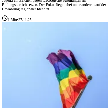
Jugend ein Zeichen gegen ideologische Strömungen im
Bildungsbereich setzen. Der Fokus liegt dabei unter anderem auf der
Bewahrung regionaler Identität.
1
Min
•
27.11.25