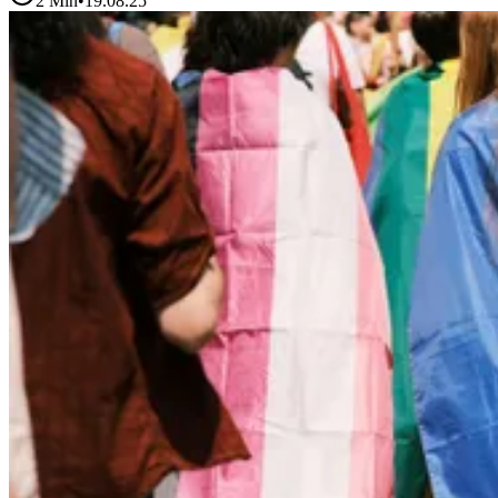
2
Min
•
19.08.25