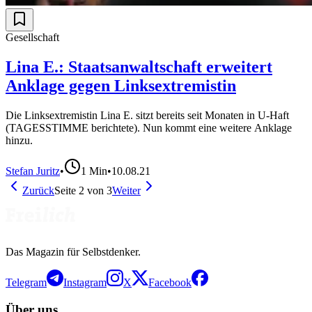
Gesellschaft
Lina E.: Staatsanwaltschaft erweitert
Anklage gegen Linksextremistin
Die Linksextremistin Lina E. sitzt bereits seit Monaten in U-Haft
(TAGESSTIMME berichtete). Nun kommt eine weitere Anklage
hinzu.
Stefan Juritz
•
1
Min
•
10.08.21
Zurück
Seite
2
von
3
Weiter
Das Magazin für Selbstdenker.
Telegram
Instagram
X
Facebook
Über uns