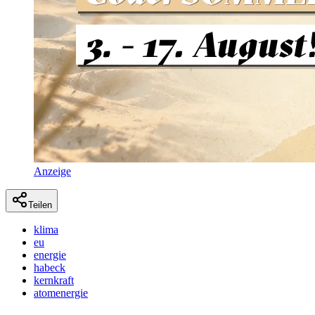
Anzeige
Teilen
klima
eu
energie
habeck
kernkraft
atomenergie