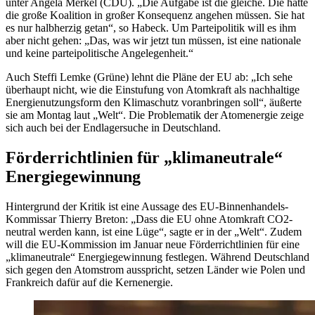
unter Angela Merkel (CDU). „Die Aufgabe ist die gleiche. Die hätte
die große Koalition in großer Konsequenz angehen müssen. Sie hat
es nur halbherzig getan“, so Habeck. Um Parteipolitik will es ihm
aber nicht gehen: „Das, was wir jetzt tun müssen, ist eine nationale
und keine parteipolitische Angelegenheit.“
Auch Steffi Lemke (Grüne) lehnt die Pläne der EU ab: „Ich sehe
überhaupt nicht, wie die Einstufung von Atomkraft als nachhaltige
Energienutzungsform den Klimaschutz voranbringen soll“, äußerte
sie am Montag laut „Welt“. Die Problematik der Atomenergie zeige
sich auch bei der Endlagersuche in Deutschland.
Förderrichtlinien für „klimaneutrale“
Energiegewinnung
Hintergrund der Kritik ist eine Aussage des EU-Binnenhandels-
Kommissar Thierry Breton: „Dass die EU ohne Atomkraft CO2-
neutral werden kann, ist eine Lüge“, sagte er in der „Welt“. Zudem
will die EU-Kommission im Januar neue Förderrichtlinien für eine
„klimaneutrale“ Energiegewinnung festlegen. Während Deutschland
sich gegen den Atomstrom ausspricht, setzen Länder wie Polen und
Frankreich dafür auf die Kernenergie.