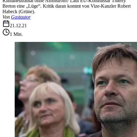
Klimaneutralität ohne Atomstrom? Laut EU-Kommissar Thierry
Breton eine „Lüge“. Kritik daran kommt von Vize-Kanzler Robert
Habeck (Grüne).
Von
Gastautor
21.12.21
1
Min.