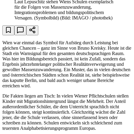
Laut Lepuschitz stehen Wiens Schulen exemplarisch
für die Folgen von Massenzuwanderung,
Integrationsproblemen und bildungspolitischem
Versagen. (Symbolbild)
(Bild: IMAGO / photothek)
Wien war einmal das Symbol für Aufstieg durch Leistung bei
gleichen Chancen – ganz im Sinne von Bruno Kreisky. Heute ist die
Stadt ein Warnsignal für den gesamten deutschsprachigen Raum.
Was hier im Bildungsbereich passiert, ist kein Zufall, sondern das
Ergebnis jahrzehntelanger politischer Realitätsverweigerung und
gewollter Massenzuwanderung. Ein Muster, das in vielen deutschen
und österreichischen Städten schon Realität ist, siehe beispielsweise
das kaputte Berlin, und bald auch weniger urbane Bereiche
erreichen wird.
Die Fakten liegen am Tisch: In vielen Wiener Pflichtschulen stellen
Kinder mit Migrationshintergrund längst die Mehrheit. Der Anteil
außerordentlicher Schüler, die dem Unterricht sprachlich nicht
folgen können, steigt kontinuierlich. Gleichzeitig wächst die Zahl
jener, die die Schule verlassen, ohne sinnerfassend lesen oder
schreiben zu können. Schulen entwickeln sich schleichend zum
teuersten Analphabetisierungsprogramm Europas.