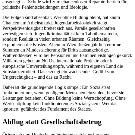
ausgelegt ist. Schule wird zum chancenlosen Reparaturbetrieb für
politische Fehlentscheidungen und Ideologie.
Die Folgen sind absehbar: Wer ohne Bildung bleibt, hat kaum
Chancen am Arbeitsmarkt. Jugendarbeitslosigkeit steigt,
Perspektivenlosigkeit breitet sich aus. Parallelgesellschaften
verfestigen sich. Jugendkriminalität ist kein Tabuthema mehr,
sondern Realität in vielen urbanen Räumen. Gleichzeitig
explodieren die Kosten. Allein in Wien fließen jährlich enorme
Summen an Mindestsicherung für Drittstaatsangehörige.
Währenddessen wird bei Pensionen und Familienleistungen gekürzt.
Milliarden gehen an NGOs, internationale Projekte oder in
europäische Umverteilungstöpfe, während im eigenen Land die
Substanz erodiert. Das erzeugt ein wachsendes Gefühl von
Ungerechtigkeit – und das zu Recht.
Dabei ist die grundlegende Logik simpel: Ein Sozialstaat
funktioniert nur, wenn genügend Menschen einzahlen, bevor sie
Leistungen beziehen. Ohne Bildung keine Wertschöpfung. Ohne
Wertschöpfung kein funktionierendes Sozialsystem. Wer das
ignoriert, gefährdet das Fundament des Staates.
Abflug statt Gesellschaftsbetrug
Österreich und Deutschland befinden sich längst in einer