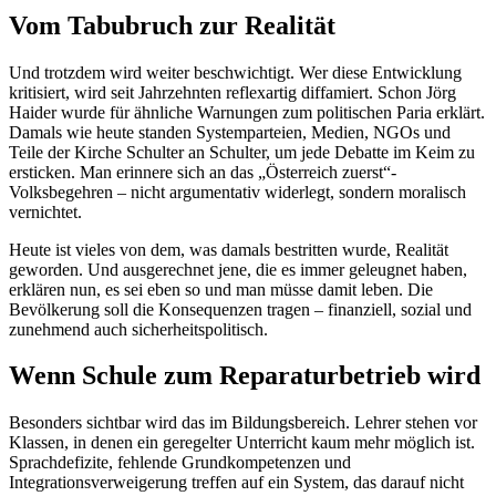
Vom Tabubruch zur Realität
Und trotzdem wird weiter beschwichtigt. Wer diese Entwicklung
kritisiert, wird seit Jahrzehnten reflexartig diffamiert. Schon Jörg
Haider wurde für ähnliche Warnungen zum politischen Paria erklärt.
Damals wie heute standen Systemparteien, Medien, NGOs und
Teile der Kirche Schulter an Schulter, um jede Debatte im Keim zu
ersticken. Man erinnere sich an das „Österreich zuerst“-
Volksbegehren – nicht argumentativ widerlegt, sondern moralisch
vernichtet.
Heute ist vieles von dem, was damals bestritten wurde, Realität
geworden. Und ausgerechnet jene, die es immer geleugnet haben,
erklären nun, es sei eben so und man müsse damit leben. Die
Bevölkerung soll die Konsequenzen tragen – finanziell, sozial und
zunehmend auch sicherheitspolitisch.
Wenn Schule zum Reparaturbetrieb wird
Besonders sichtbar wird das im Bildungsbereich. Lehrer stehen vor
Klassen, in denen ein geregelter Unterricht kaum mehr möglich ist.
Sprachdefizite, fehlende Grundkompetenzen und
Integrationsverweigerung treffen auf ein System, das darauf nicht