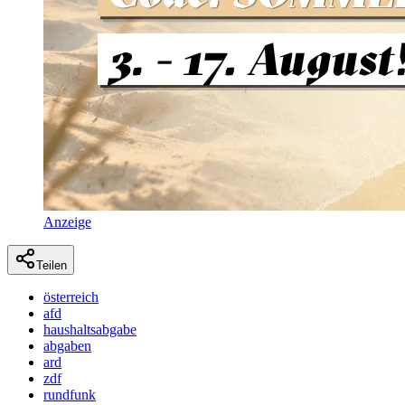
Anzeige
Teilen
österreich
afd
haushaltsabgabe
abgaben
ard
zdf
rundfunk