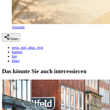
Anzeige
Teilen
neos. spö. attac. övp
budget
fpö
löger
Das könnte Sie auch interessieren