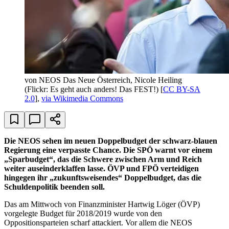
von NEOS Das Neue Österreich, Nicole Heiling
(Flickr: Es geht auch anders! Das FEST!) [
CC BY-SA
2.0
],
via Wikimedia Commons
Die NEOS sehen im neuen Doppelbudget der schwarz-blauen
Regierung eine verpasste Chance. Die SPÖ warnt vor einem
„Sparbudget“, das die Schwere zwischen Arm und Reich
weiter auseinderklaffen lasse. ÖVP und FPÖ verteidigen
hingegen ihr „zukunftsweisendes“ Doppelbudget, das die
Schuldenpolitik beenden soll.
Das am Mittwoch von Finanzminister Hartwig Löger (ÖVP)
vorgelegte Budget für 2018/2019 wurde von den
Oppositionsparteien scharf attackiert. Vor allem die NEOS