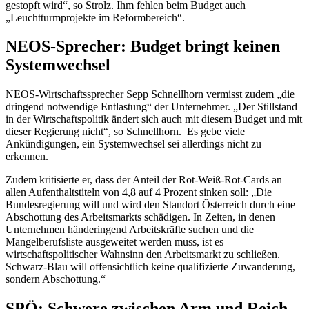
gestopft wird“, so Strolz. Ihm fehlen beim Budget auch
„Leuchtturmprojekte im Reformbereich“.
NEOS-Sprecher: Budget bringt keinen
Systemwechsel
NEOS-Wirtschaftssprecher Sepp Schnellhorn vermisst zudem „die
dringend notwendige Entlastung“ der Unternehmer. „Der Stillstand
in der Wirtschaftspolitik ändert sich auch mit diesem Budget und mit
dieser Regierung nicht“, so Schnellhorn. Es gebe viele
Ankündigungen, ein Systemwechsel sei allerdings nicht zu
erkennen.
Zudem kritisierte er, dass der Anteil der Rot-Weiß-Rot-Cards an
allen Aufenthaltstiteln von 4,8 auf 4 Prozent sinken soll: „Die
Bundesregierung will und wird den Standort Österreich durch eine
Abschottung des Arbeitsmarkts schädigen. In Zeiten, in denen
Unternehmen händeringend Arbeitskräfte suchen und die
Mangelberufsliste ausgeweitet werden muss, ist es
wirtschaftspolitischer Wahnsinn den Arbeitsmarkt zu schließen.
Schwarz-Blau will offensichtlich keine qualifizierte Zuwanderung,
sondern Abschottung.“
SPÖ: Schwere zwischen Arm und Reich