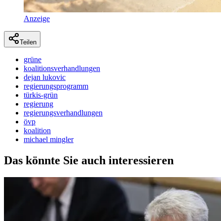
Anzeige
Teilen
grüne
koalitionsverhandlungen
dejan lukovic
regierungsprogramm
türkis-grün
regierung
regierungsverhandlungen
övp
koalition
michael mingler
Das könnte Sie auch interessieren