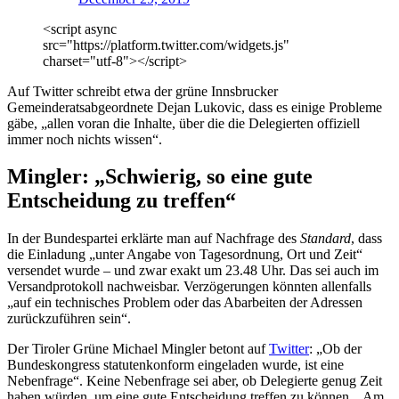
<script async
src="https://platform.twitter.com/widgets.js"
charset="utf-8"></script>
Auf Twitter schreibt etwa der grüne Innsbrucker
Gemeinderatsabgeordnete Dejan Lukovic, dass es einige Probleme
gäbe, „allen voran die Inhalte, über die die Delegierten offiziell
immer noch nichts wissen“.
Mingler: „Schwierig, so eine gute
Entscheidung zu treffen“
In der Bundespartei erklärte man auf Nachfrage des
Standard
, dass
die Einladung „unter Angabe von Tagesordnung, Ort und Zeit“
versendet wurde – und zwar exakt um 23.48 Uhr. Das sei auch im
Versandprotokoll nachweisbar. Verzögerungen könnten allenfalls
„auf ein technisches Problem oder das Abarbeiten der Adressen
zurückzuführen sein“.
Der Tiroler Grüne Michael Mingler betont auf
Twitter
: „Ob der
Bundeskongress statutenkonform eingeladen wurde, ist eine
Nebenfrage“. Keine Nebenfrage sei aber, ob Delegierte genug Zeit
haben würden, um eine gute Entscheidung treffen zu können. „Am