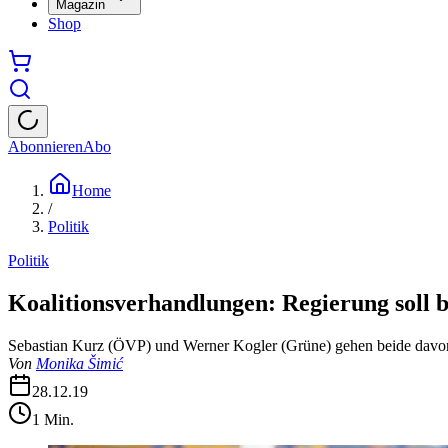
Magazin
Shop
Abonnieren
Abo
Home
/
Politik
Politik
Koalitionsverhandlungen: Regierung soll b
Sebastian Kurz (ÖVP) und Werner Kogler (Grüne) gehen beide davon a
Von
Monika Šimić
28.12.19
1
Min.