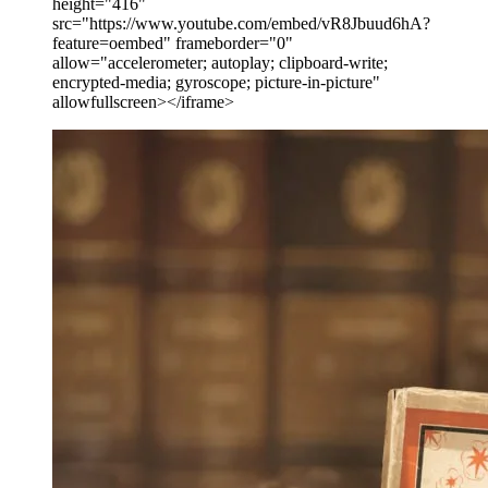
height="416"
src="https://www.youtube.com/embed/vR8Jbuud6hA?
feature=oembed" frameborder="0"
allow="accelerometer; autoplay; clipboard-write;
encrypted-media; gyroscope; picture-in-picture"
allowfullscreen></iframe>