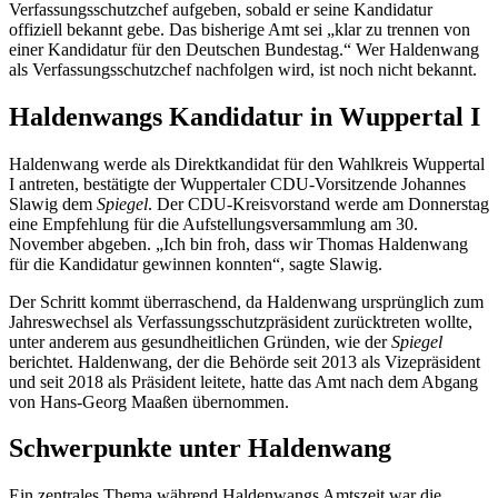
Verfassungsschutzchef aufgeben, sobald er seine Kandidatur
offiziell bekannt gebe. Das bisherige Amt sei „klar zu trennen von
einer Kandidatur für den Deutschen Bundestag.“ Wer Haldenwang
als Verfassungsschutzchef nachfolgen wird, ist noch nicht bekannt.
Haldenwangs Kandidatur in Wuppertal I
Haldenwang werde als Direktkandidat für den Wahlkreis Wuppertal
I antreten, bestätigte der Wuppertaler CDU-Vorsitzende Johannes
Slawig dem
Spiegel
. Der CDU-Kreisvorstand werde am Donnerstag
eine Empfehlung für die Aufstellungsversammlung am 30.
November abgeben. „Ich bin froh, dass wir Thomas Haldenwang
für die Kandidatur gewinnen konnten“, sagte Slawig.
Der Schritt kommt überraschend, da Haldenwang ursprünglich zum
Jahreswechsel als Verfassungsschutzpräsident zurücktreten wollte,
unter anderem aus gesundheitlichen Gründen, wie der
Spiegel
berichtet. Haldenwang, der die Behörde seit 2013 als Vizepräsident
und seit 2018 als Präsident leitete, hatte das Amt nach dem Abgang
von Hans-Georg Maaßen übernommen.
Schwerpunkte unter Haldenwang
Ein zentrales Thema während Haldenwangs Amtszeit war die