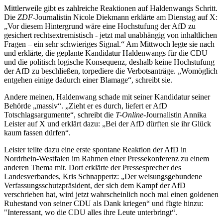
Mittlerweile gibt es zahlreiche Reaktionen auf Haldenwangs Schritt.
Die
ZDF
-Journalistin Nicole Diekmann erklärte am Dienstag auf X:
„Vor diesem Hintergrund wäre eine Hochstufung der AfD zu
gesichert rechtsextremistisch - jetzt mal unabhängig von inhaltlichen
Fragen – ein sehr schwieriges Signal.“ Am Mittwoch legte sie nach
und erklärte, die geplante Kandidatur Haldenwangs für die CDU
und die politisch logische Konsequenz, deshalb keine Hochstufung
der AfD zu beschließen, torpediere die Verbotsanträge. „Womöglich
entgehen einige dadurch einer Blamage“, schreibt sie.
Andere meinen, Haldenwang schade mit seiner Kandidatur seiner
Behörde „massiv“. „Zieht er es durch, liefert er AfD
Totschlagsargumente“, schreibt die
T-Online
-Journalistin Annika
Leister auf X und erklärt dazu: „Bei der AfD dürften sie ihr Glück
kaum fassen dürfen“.
Leister teilte dazu eine erste spontane Reaktion der AfD in
Nordrhein-Westfalen im Rahmen einer Pressekonferenz zu einem
anderen Thema mit. Dort erklärte der Pressesprecher des
Landesverbandes, Kris Schnappertz: „Der weisungsgebundene
Verfassungsschutzpräsident, der sich dem Kampf der AfD
verschrieben hat, wird jetzt wahrscheinlich noch mal einen goldenen
Ruhestand von seiner CDU als Dank kriegen“ und fügte hinzu:
"Interessant, wo die CDU alles ihre Leute unterbringt“.