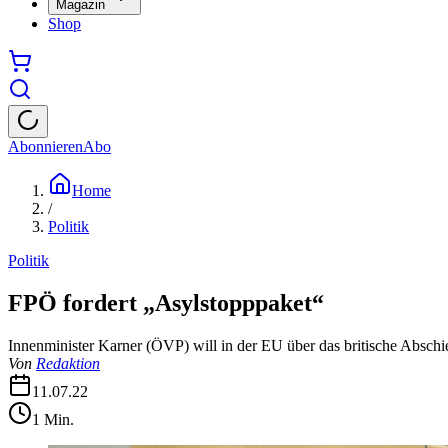
Magazin
Shop
Abonnieren
Abo
Home
/
Politik
Politik
FPÖ fordert „Asylstopppaket“
Innenminister Karner (ÖVP) will in der EU über das britische Abs
Von
Redaktion
11.07.22
1
Min.