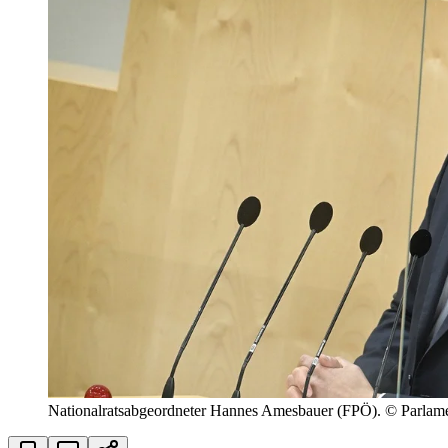
Nationalratsabgeordneter Hannes Amesbauer (FPÖ). © Parlamen